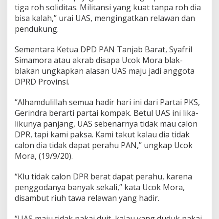
tiga roh soliditas. Militansi yang kuat tanpa roh dia
bisa kalah,” urai UAS, mengingatkan relawan dan
pendukung.
Sementara Ketua DPD PAN Tanjab Barat, Syafril
Simamora atau akrab disapa Ucok Mora blak-
blakan ungkapkan alasan UAS maju jadi anggota
DPRD Provinsi.
“Alhamdulillah semua hadir hari ini dari Partai PKS,
Gerindra berarti partai kompak. Betul UAS ini lika-
likunya panjang, UAS sebenarnya tidak mau calon
DPR, tapi kami paksa. Kami takut kalau dia tidak
calon dia tidak dapat perahu PAN,” ungkap Ucok
Mora, (19/9/20).
“Klu tidak calon DPR berat dapat perahu, karena
penggodanya banyak sekali,” kata Ucok Mora,
disambut riuh tawa relawan yang hadir.
“UAS maju tidak pakai duit, kalau yang duduk pakai