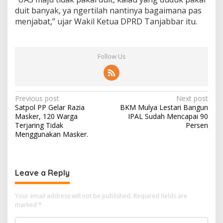
duit banyak, ya ngertilah nantinya bagaimana pas
menjabat,” ujar Wakil Ketua DPRD Tanjabbar itu.
Follow Us
Post
Previous post
Next post
Satpol PP Gelar Razia
BKM Mulya Lestari Bangun
navigation
Masker, 120 Warga
IPAL Sudah Mencapai 90
Terjaring Tidak
Persen
Menggunakan Masker.
Leave a Reply
Your email address will not be published.
Required fields are
marked
*