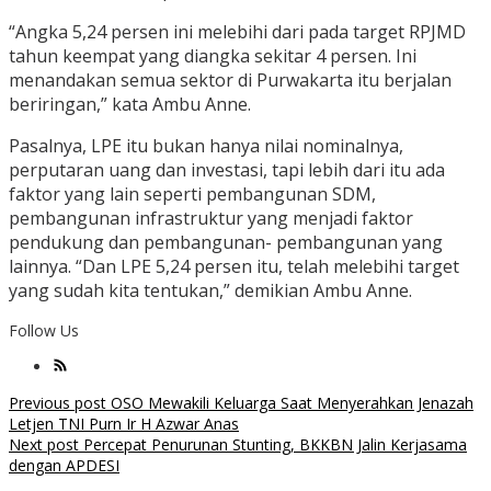
“Angka 5,24 persen ini melebihi dari pada target RPJMD
tahun keempat yang diangka sekitar 4 persen. Ini
menandakan semua sektor di Purwakarta itu berjalan
beriringan,” kata Ambu Anne.
Pasalnya, LPE itu bukan hanya nilai nominalnya,
perputaran uang dan investasi, tapi lebih dari itu ada
faktor yang lain seperti pembangunan SDM,
pembangunan infrastruktur yang menjadi faktor
pendukung dan pembangunan- pembangunan yang
lainnya. “Dan LPE 5,24 persen itu, telah melebihi target
yang sudah kita tentukan,” demikian Ambu Anne.
Follow Us
Post
Previous post
OSO Mewakili Keluarga Saat Menyerahkan Jenazah
Letjen TNI Purn Ir H Azwar Anas
navigation
Next post
Percepat Penurunan Stunting, BKKBN Jalin Kerjasama
dengan APDESI