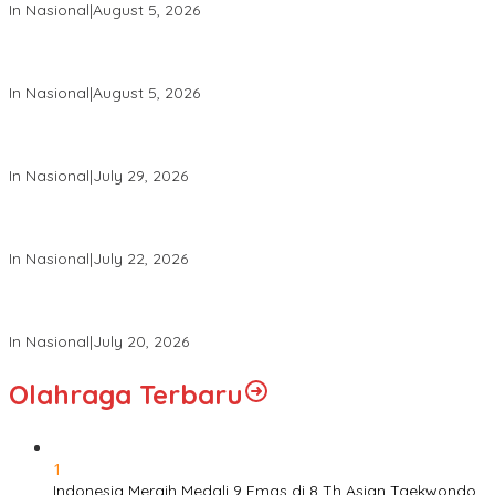
In Nasional
|
August 5, 2026
Panglima TNI Dampingi Menko Polkam Sampaikan Imbauan
Jaga Kondusivitas Bangsa
In Nasional
|
August 5, 2026
Panglima TNI Hadiri Pelantikan Pamong Praja Muda IPDN
Angkatan XXXIII Tahun 2026
In Nasional
|
July 29, 2026
Panglima TNI Hadiri Upacara Prasetya Perwira (Praspa) TNI
dan Polri Tahun 2026 di Istana Negara
In Nasional
|
July 22, 2026
Panglima TNI Hadiri Sidang Kabinet Paripurna Dipimpin Presiden
RI
In Nasional
|
July 20, 2026
Olahraga Terbaru
1
Indonesia Meraih Medali 9 Emas di 8 Th Asian Taekwondo