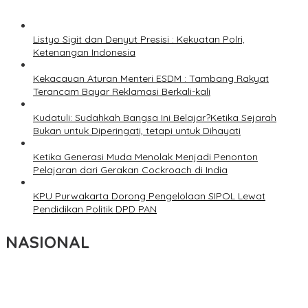
Listyo Sigit dan Denyut Presisi : Kekuatan Polri,
Ketenangan Indonesia
Kekacauan Aturan Menteri ESDM : Tambang Rakyat
Terancam Bayar Reklamasi Berkali-kali
Kudatuli: Sudahkah Bangsa Ini Belajar?Ketika Sejarah
Bukan untuk Diperingati, tetapi untuk Dihayati
Ketika Generasi Muda Menolak Menjadi Penonton
Pelajaran dari Gerakan Cockroach di India
KPU Purwakarta Dorong Pengelolaan SIPOL Lewat
Pendidikan Politik DPD PAN
NASIONAL
Wakil Panglima TNI dan Sejumlah Pejabat Negara Terima
Warga Kehormatan dan Brevet Korps Marinir