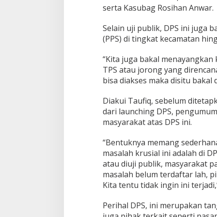
serta Kasubag Rosihan Anwar.
Selain uji publik, DPS ini jug
(PPS) di tingkat kecamatan hin
“Kita juga bakal menayangkan 
TPS atau jorong yang direncan
bisa diakses maka disitu bakal 
Diakui Taufiq, sebelum ditetap
dari launching DPS, pengumuman
masyarakat atas DPS ini.
“Bentuknya memang sederhana,
masalah krusial ini adalah di 
atau diuji publik, masyarakat 
masalah belum terdaftar lah, p
Kita tentu tidak ingin ini terjadi
Perihal DPS, ini merupakan tan
juga pihak terkait seperti pas