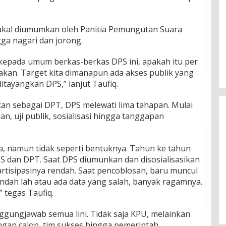
a bakal diumumkan oleh Panitia Pemungutan Suara
gga nagari dan jorong.
kepada umum berkas-berkas DPS ini, apakah itu per
akan. Target kita dimanapun ada akses publik yang
ditayangkan DPS,” lanjut Taufiq.
kan sebagai DPT, DPS melewati lima tahapan. Mulai
, uji publik, sosialisasi hingga tanggapan
 namun tidak seperti bentuknya. Tahun ke tahun
DPS dan DPT. Saat DPS diumunkan dan disosialisasikan
partisipasinya rendah. Saat pencoblosan, baru muncul
Wapang TNI Tinjau Kesiapan Yonif
indah lah atau ada data yang salah, banyak ragamnya.
TP di Sumatera Utara
,” tegas Taufiq.
In Nasional
|
August 8, 2026
ggungjawab semua lini. Tidak saja KPU, melainkan
angan calon, tim sukses hingga pemerintah.