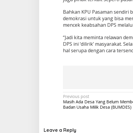
Bahkan KPU Pasaman sendiri b
demokrasi untuk yang bisa men
mencek keabsahan DPS melalui 
“Jadi kita meminta relawan de
DPS ini ‘dilirik’ masyarakat. S
hal serupa dengan cara tersendi
Post
Previous post
Masih Ada Desa Yang Belum Memb
navigation
Badan Usaha Milik Desa (BUMDES)
Leave a Reply