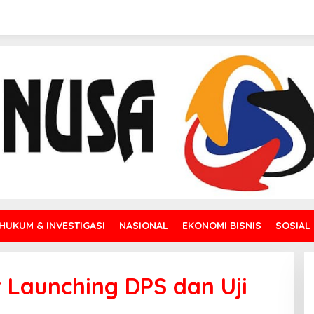
HUKUM & INVESTIGASI
NASIONAL
EKONOMI BISNIS
SOSIAL
 Launching DPS dan Uji