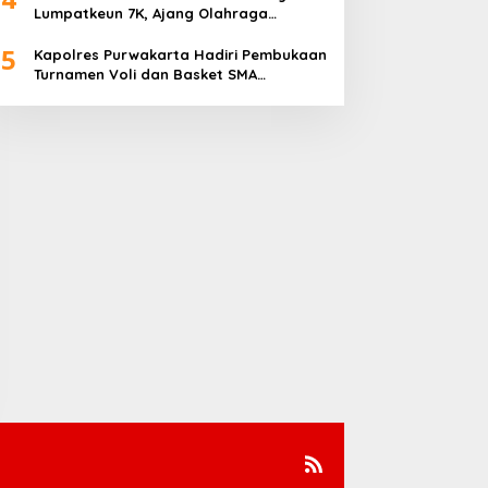
Lumpatkeun 7K, Ajang Olahraga
Sekaligus Promosi Wisata
5
Kapolres Purwakarta Hadiri Pembukaan
Turnamen Voli dan Basket SMA
Indorama Founder’s Day 2026