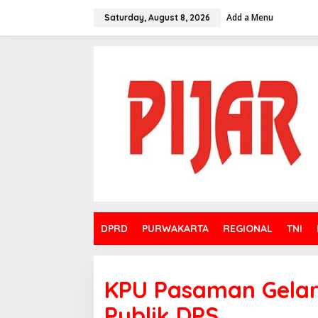
Skip
to
Add a Menu
Saturday, August 8, 2026
content
DPRD
PURWAKARTA
REGIONAL
TNI
KPU Pasaman Gelar
Publik DPS