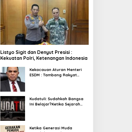
Listyo Sigit dan Denyut Presisi :
Kekuatan Polri, Ketenangan Indonesia
Kekacauan Aturan Menteri
ESDM : Tambang Rakyat
Terancam Bayar Reklamasi
Berkali-kali
Kudatuli: Sudahkah Bangsa
Ini Belajar?Ketika Sejarah
Bukan untuk Diperingati,
tetapi untuk Dihayati
Ketika Generasi Muda