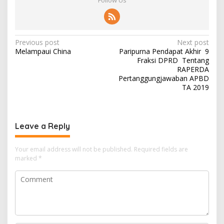
Post
Previous post
Next post
Melampaui China
Paripurna Pendapat Akhir 9
navigation
Fraksi DPRD Tentang
RAPERDA
Pertanggungjawaban APBD
TA 2019
Leave a Reply
Your email address will not be published.
Required fields are
marked
*