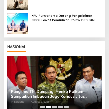
Cockroach di India
KPU Purwakarta Dorong Pengelolaan
SIPOL Lewat Pendidikan Politik DPD PAN
NASIONAL
Panglima TNI Dampingi Menko Polkam
P
Sampaikan Imbauan Jaga Kondusivitas
M
Bangsa
In Nasional
|
August 5, 2026
In