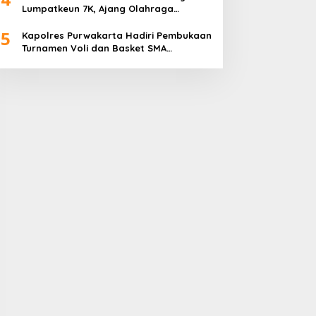
Lumpatkeun 7K, Ajang Olahraga
Sekaligus Promosi Wisata
5
Kapolres Purwakarta Hadiri Pembukaan
Turnamen Voli dan Basket SMA
Indorama Founder’s Day 2026