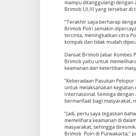
mampu ditanggulangi dengan a
Brimob I,II,III yang tersebar di
“Terakhir saya berharap deng
Brimob Polri semakin dipercay
tercinta, meningkatkan citra Po
kompak dan tidak mudah dipec
Dansat Brimob Jabar Kombes P
Brimob yaitu untuk memelihara
keamanan dan ketertiban masy
“Keberadaan Pasukan Pelopor R
untuk melaksanakan kegiatan 
Internasional. Semoga dengan 
bermanfaat bagi masyarakat, nu
“Jadi, perlu saya tegaskan ba
memelihara keamanan di dalam
masyarakat, sehingga diresmi
Brimob Polri di Purwakarta,” 