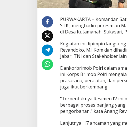
PURWAKARTA – Komandan Satuan
S.I.K., menghadiri peresmian 
di Desa Kutamanah, Sukasari, 
Kegiatan ini dipimpin langsung
Revandoko, M.I.Kom dan dihadir
Jabar, TNI dan Stakeholder lain
Dankorbrimob Polri dalam ama
ini Korps Brimob Polri mengal
prasarana, peralatan, dan per
juga ikut berkembang.
“Terbentuknya Resimen IV ini
berbagai proses panjang yang
pengorbanan,” kata Anang Rev
Lanjutnya, 17 ancaman yang me