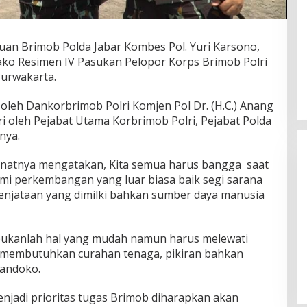
 Brimob Polda Jabar Kombes Pol. Yuri Karsono,
Mako Resimen IV Pasukan Pelopor Korps Brimob Polri
Purwakarta.
 oleh Dankorbrimob Polri Komjen Pol Dr. (H.C.) Anang
i oleh Pejabat Utama Korbrimob Polri, Pejabat Polda
nya.
natnya mengatakan, Kita semua harus bangga saat
ami perkembangan yang luar biasa baik segi sarana
senjataan yang dimilki bahkan sumber daya manusia
Wakil Panglima TNI dan Sejumlah
 bukanlah hal yang mudah namun harus melewati
Pejabat Negara Terima Warga
 membutuhkan curahan tenaga, pikiran bahkan
Kehormatan dan Brevet Korps
In Nasional
|
August 5, 2026
andoko.
Marinir
njadi prioritas tugas Brimob diharapkan akan