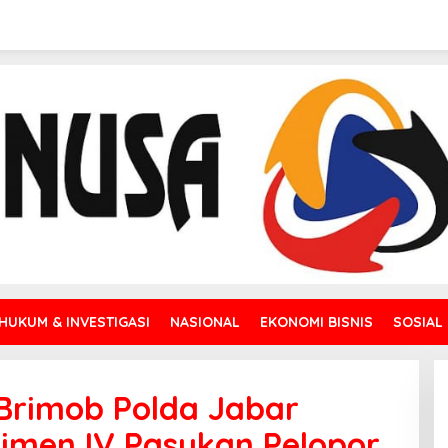
HUKUM & INVESTIGASI
NASIONAL
EKONOMI BISNIS
SOSIAL
rimob Polda Jabar
imen IV Pasukan Pelopor