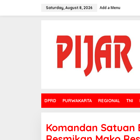
Skip
to
Add a Menu
Saturday, August 8, 2026
content
DPRD
PURWAKARTA
REGIONAL
TNI
Komandan Satuan B
Resmikan Mako Res