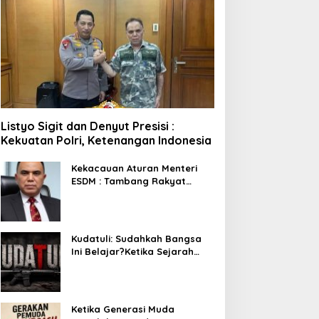
Listyo Sigit dan Denyut Presisi :
Kekuatan Polri, Ketenangan Indonesia
Kekacauan Aturan Menteri
ESDM : Tambang Rakyat
Terancam Bayar Reklamasi
Berkali-kali
Kudatuli: Sudahkah Bangsa
Ini Belajar?Ketika Sejarah
Bukan untuk Diperingati,
tetapi untuk Dihayati
Ketika Generasi Muda