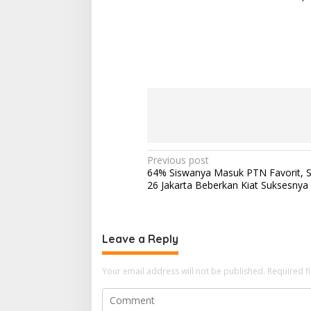
Post
Previous post
64% Siswanya Masuk PTN Favorit, 
navigation
26 Jakarta Beberkan Kiat Suksesnya
Leave a Reply
Your email address will not be published.
Required f