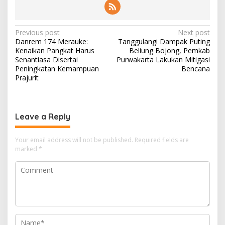
Post
Previous post
Next post
Danrem 174 Merauke:
Tanggulangi Dampak Puting
navigation
Kenaikan Pangkat Harus
Beliung Bojong, Pemkab
Senantiasa Disertai
Purwakarta Lakukan Mitigasi
Peningkatan Kemampuan
Bencana
Prajurit
Leave a Reply
Your email address will not be published.
Required fields are
marked
*