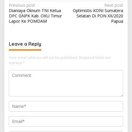
Post
Previous post
Next post
Dianiaya Oknum TNI Ketua
Optimistis KONI Sumatera
navigation
DPC GNPK Kab. OKU Timur
Selatan Di PON XX/2020
Lapor Ke POMDAM
Papua
Leave a Reply
Your email address will not be published.
Required fields are
marked
*