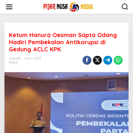
Skip
to
content
Ketum Hanura Oesman Sapta Odang
Hadiri Pembekalan Antikorupsi di
Gedung ACLC KPK
Lilywae
July 1, 2022
Politik