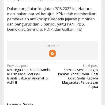
Dalam rangkaian kegiatan PCB 2022 ini, Hanura
merupakan parpol ketujuh.
KPK telah memberikan
pembekalan antikorupsi kepada jajaran pimpinan
dan pengurus dari 6 parpol, yaitu PAN, PBB,
Demokrat, Gerindra, PDIP, dan Golkar.
(rls)
Follow Us
Post
Previous post
Next post
KN Singa Laut-402 Bakamla
Komsos Sehat, Satgas
navigation
RI Usir Kapal Marshall
Pamtas Yonif 126/KC Bagi
Islands Lakukan Anomali di
Obat Gratis Kepada
ALKI II
Masyarakat Perbatasan
Papua
Leave a Reply