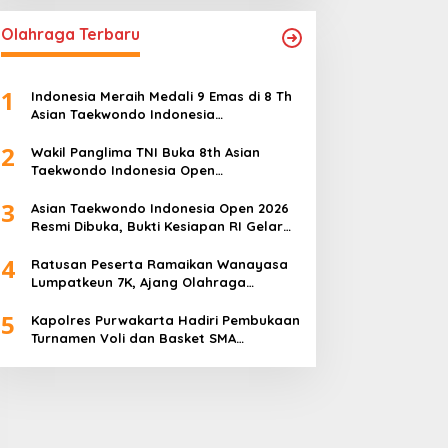
Olahraga Terbaru
1
Indonesia Meraih Medali 9 Emas di 8 Th
Asian Taekwondo Indonesia
Championship 2026
2
Wakil Panglima TNI Buka 8th Asian
Taekwondo Indonesia Open
Championship 2026
3
Asian Taekwondo Indonesia Open 2026
Resmi Dibuka, Bukti Kesiapan RI Gelar
Event Kelas Dunia
4
Ratusan Peserta Ramaikan Wanayasa
Lumpatkeun 7K, Ajang Olahraga
Sekaligus Promosi Wisata
5
Kapolres Purwakarta Hadiri Pembukaan
Turnamen Voli dan Basket SMA
Indorama Founder’s Day 2026