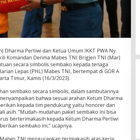
) Dharma Pertiwi dan Ketua Umum IKKT PWA Ny.
Wakil Panglima TNI dan Sejumlah
ili Komandan Denma Mabes TNI Brigjen TNI (Mar)
Pejabat Negara Terima Warga
ntuan secara simbolis sembako kepada tenaga
Kehormatan dan Brevet Korps
In Nasional
|
August 5, 2026
Marinir
arian Lepas (PHL) Mabes TNI, bertempat di GOR A
arta Timur, Kamis (16/3/2023).
han sembako secara simbolis, dalam sambutannya
enyampaikan bahwa sesuai arahan Ketum Dharma
berikan kepada tim pendukung yaitu honorer dan
tali asih. “Mudah-mudahan paket sembako ini bisa
arus berterimakasih kepada Ketum Dharma Pertiwi
berikan sembako ini,” ucapnya.
Mabes TNI mengucapkan terimakasih atas kerja