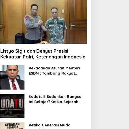
Listyo Sigit dan Denyut Presisi :
Kekuatan Polri, Ketenangan Indonesia
Kekacauan Aturan Menteri
ESDM : Tambang Rakyat
Terancam Bayar Reklamasi
Berkali-kali
Kudatuli: Sudahkah Bangsa
Ini Belajar?Ketika Sejarah
Bukan untuk Diperingati,
tetapi untuk Dihayati
Ketika Generasi Muda