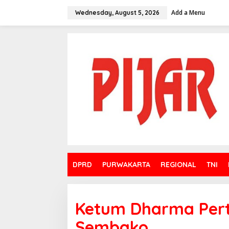
Skip
to
Add a Menu
Wednesday, August 5, 2026
content
DPRD
PURWAKARTA
REGIONAL
TNI
Ketum Dharma Pert
Sembako