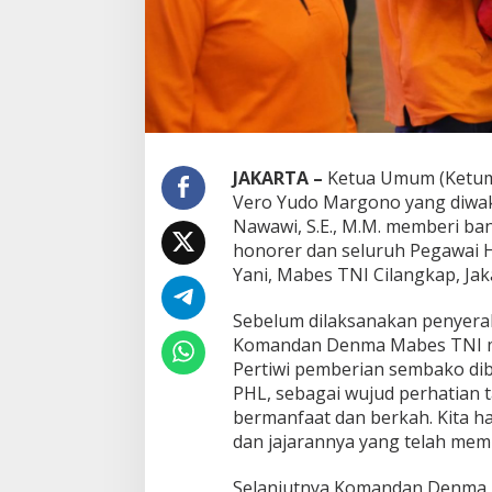
JAKARTA –
Ketua Umum (Ketum
Vero Yudo Margono yang diwak
Nawawi, S.E., M.M. memberi ba
honorer dan seluruh Pegawai H
Yani, Mabes TNI Cilangkap, Jak
Sebelum dilaksanakan penyera
Komandan Denma Mabes TNI m
Pertiwi pemberian sembako di
PHL, sebagai wujud perhatian 
bermanfaat dan berkah. Kita h
dan jajarannya yang telah mem
Selanjutnya Komandan Denma 