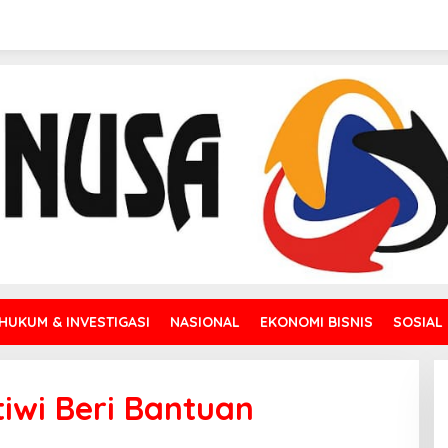
HUKUM & INVESTIGASI
NASIONAL
EKONOMI BISNIS
SOSIAL
iwi Beri Bantuan