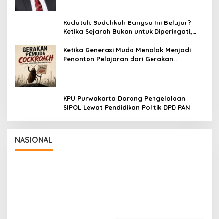
Kudatuli: Sudahkah Bangsa Ini Belajar?
Ketika Sejarah Bukan untuk Diperingati,
tetapi untuk Dihayati
Ketika Generasi Muda Menolak Menjadi
Penonton Pelajaran dari Gerakan
Cockroach di India
KPU Purwakarta Dorong Pengelolaan
SIPOL Lewat Pendidikan Politik DPD PAN
Wakil Panglima TNI dan Sejumlah Pejabat
Negara Terima Warga Kehormatan dan
Brevet Korps Marinir
In Nasional
|
August 5, 2026
NASIONAL