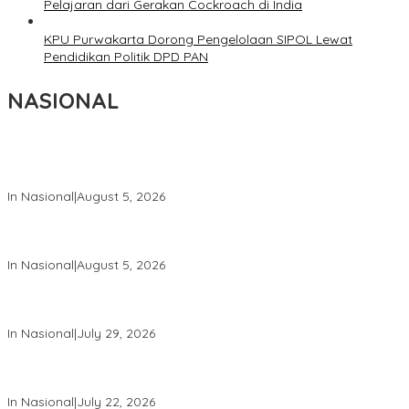
Pelajaran dari Gerakan Cockroach di India
KPU Purwakarta Dorong Pengelolaan SIPOL Lewat
Pendidikan Politik DPD PAN
NASIONAL
Wakil Panglima TNI dan Sejumlah Pejabat Negara Terima
Warga Kehormatan dan Brevet Korps Marinir
In Nasional
|
August 5, 2026
Panglima TNI Dampingi Menko Polkam Sampaikan Imbauan
Jaga Kondusivitas Bangsa
In Nasional
|
August 5, 2026
Panglima TNI Hadiri Pelantikan Pamong Praja Muda IPDN
Angkatan XXXIII Tahun 2026
In Nasional
|
July 29, 2026
Panglima TNI Hadiri Upacara Prasetya Perwira (Praspa) TNI
dan Polri Tahun 2026 di Istana Negara
In Nasional
|
July 22, 2026