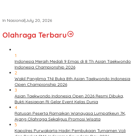
Panglima TNI Hadiri Sidang Kabinet Paripurna Dipimpin Presiden
RI
In Nasional
|
July 20, 2026
Olahraga Terbaru
1
Indonesia Meraih Medali 9 Emas di 8 Th Asian Taekwondo
Indonesia Championship 2026
2
Wakil Panglima TNI Buka 8th Asian Taekwondo Indonesia
Open Championship 2026
3
Asian Taekwondo Indonesia Open 2026 Resmi Dibuka,
Bukti Kesiapan RI Gelar Event Kelas Dunia
4
Ratusan Peserta Ramaikan Wanayasa Lumpatkeun 7K,
Ajang Olahraga Sekaligus Promosi Wisata
5
Kapolres Purwakarta Hadiri Pembukaan Turnamen Voli