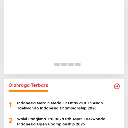
Pan
Sam
Ban
In Na
Olahraga Terbaru
1
Indonesia Meraih Medali 9 Emas di 8 Th Asian
Taekwondo Indonesia Championship 2026
2
Wakil Panglima TNI Buka 8th Asian Taekwondo
Indonesia Open Championship 2026