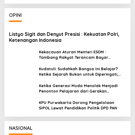
OPINI
Listyo Sigit dan Denyut Presisi : Kekuatan Polri,
Ketenangan Indonesia
Kekacauan Aturan Menteri ESDM :
Tambang Rakyat Terancam Bayar
Reklamasi Berkali-kali
Kudatuli: Sudahkah Bangsa Ini Belajar?
Ketika Sejarah Bukan untuk Diperingati,
tetapi untuk Dihayati
Ketika Generasi Muda Menolak Menjadi
Penonton Pelajaran dari Gerakan
Cockroach di India
KPU Purwakarta Dorong Pengelolaan
SIPOL Lewat Pendidikan Politik DPD PAN
Wakil Panglima TNI dan Sejumlah Pejabat
Negara Terima Warga Kehormatan dan
Brevet Korps Marinir
In Nasional
|
August 5, 2026
NASIONAL