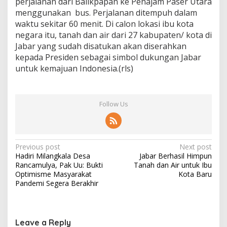
perjalanan dari Balikpapan ke Penajam Paser Utara
menggunakan bus. Perjalanan ditempuh dalam
waktu sekitar 60 menit. Di calon lokasi ibu kota
negara itu, tanah dan air dari 27 kabupaten/ kota di
Jabar yang sudah disatukan akan diserahkan
kepada Presiden sebagai simbol dukungan Jabar
untuk kemajuan Indonesia.(rls)
Follow Us
Post
Previous post
Next post
Hadiri Milangkala Desa
Jabar Berhasil Himpun
navigation
Rancamulya, Pak Uu: Bukti
Tanah dan Air untuk Ibu
Optimisme Masyarakat
Kota Baru
Pandemi Segera Berakhir
Leave a Reply