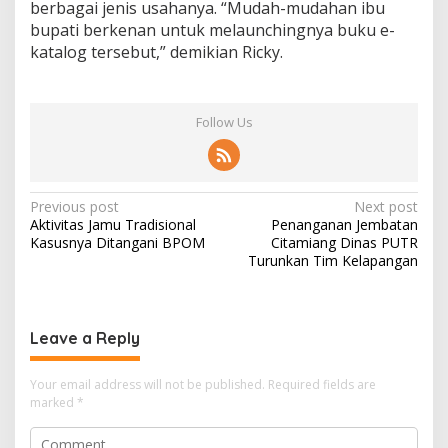
berbagai jenis usahanya. “Mudah-mudahan ibu
bupati berkenan untuk melaunchingnya buku e-
katalog tersebut,” demikian Ricky.
Follow Us
Post
Previous post
Next post
Aktivitas Jamu Tradisional
Penanganan Jembatan
navigation
Kasusnya Ditangani BPOM
Citamiang Dinas PUTR
Turunkan Tim Kelapangan
Leave a Reply
Your email address will not be published.
Required fields are
marked
*