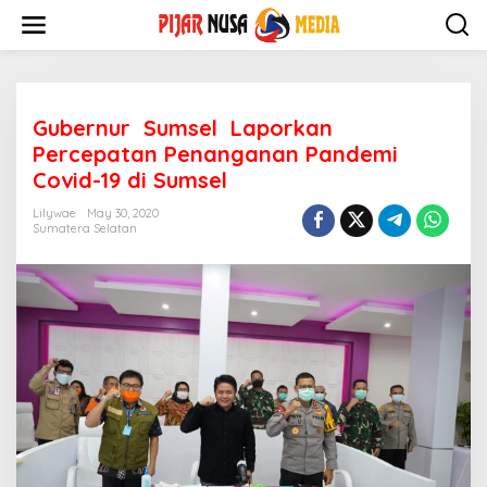
Skip
to
content
Gubernur Sumsel Laporkan
Percepatan Penanganan Pandemi
Covid-19 di Sumsel
Lilywae
May 30, 2020
Sumatera Selatan