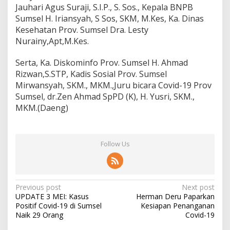
Jauhari Agus Suraji, S.I.P., S. Sos., Kepala BNPB
Sumsel H. Iriansyah, S Sos, SKM, M.Kes, Ka. Dinas
Kesehatan Prov. Sumsel Dra. Lesty
Nurainy,Apt,M.Kes.
Serta, Ka. Diskominfo Prov. Sumsel H. Ahmad
Rizwan,S.STP, Kadis Sosial Prov. Sumsel
Mirwansyah, SKM., MKM.,Juru bicara Covid-19 Prov
Sumsel, dr.Zen Ahmad SpPD (K), H. Yusri, SKM.,
MKM.(Daeng)
Follow Us
Post
Previous post
Next post
UPDATE 3 MEI: Kasus
Herman Deru Paparkan
navigation
Positif Covid-19 di Sumsel
Kesiapan Penanganan
Naik 29 Orang
Covid-19