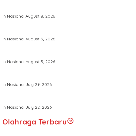
Wapang TNI Tinjau Kesiapan Yonif TP di Sumatera Utara
In Nasional
|
August 8, 2026
Wakil Panglima TNI dan Sejumlah Pejabat Negara Terima
Warga Kehormatan dan Brevet Korps Marinir
In Nasional
|
August 5, 2026
Panglima TNI Dampingi Menko Polkam Sampaikan Imbauan
Jaga Kondusivitas Bangsa
In Nasional
|
August 5, 2026
Panglima TNI Hadiri Pelantikan Pamong Praja Muda IPDN
Angkatan XXXIII Tahun 2026
In Nasional
|
July 29, 2026
Panglima TNI Hadiri Upacara Prasetya Perwira (Praspa) TNI
dan Polri Tahun 2026 di Istana Negara
In Nasional
|
July 22, 2026
Olahraga Terbaru