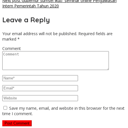
navigation
Next post
Gubernur Sumsel Ikuti seminar online Pengawasan
Intern Pemerintah Tahun 2020
Leave a Reply
Your email address will not be published.
Required fields are
marked
*
Comment
Save my name, email, and website in this browser for the next
time I comment.