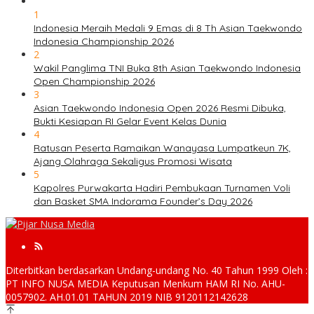
1
Indonesia Meraih Medali 9 Emas di 8 Th Asian Taekwondo
Indonesia Championship 2026
2
Wakil Panglima TNI Buka 8th Asian Taekwondo Indonesia
Open Championship 2026
3
Asian Taekwondo Indonesia Open 2026 Resmi Dibuka,
Bukti Kesiapan RI Gelar Event Kelas Dunia
4
Ratusan Peserta Ramaikan Wanayasa Lumpatkeun 7K,
Ajang Olahraga Sekaligus Promosi Wisata
5
Kapolres Purwakarta Hadiri Pembukaan Turnamen Voli
dan Basket SMA Indorama Founder’s Day 2026
Diterbitkan berdasarkan Undang-undang No. 40 Tahun 1999 Oleh :
PT INFO NUSA MEDIA Keputusan Menkum HAM RI No. AHU-
0057902. AH.01.01 TAHUN 2019 NIB 9120112142628