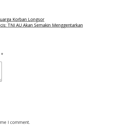
luarga Korban Longsor
cis: TNI AU Akan Semakin Menggentarkan
d
*
time I comment.