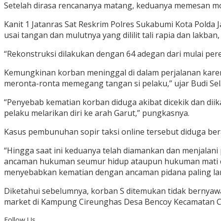
Setelah dirasa rencananya matang, keduanya memesan mobi
Kanit 1 Jatanras Sat Reskrim Polres Sukabumi Kota Polda 
usai tangan dan mulutnya yang dililit tali rapia dan lakban
“Rekonstruksi dilakukan dengan 64 adegan dari mulai pere
Kemungkinan korban meninggal di dalam perjalanan karen
meronta-ronta memegang tangan si pelaku,” ujar Budi Sela
“Penyebab kematian korban diduga akibat dicekik dan dii
pelaku melarikan diri ke arah Garut,” pungkasnya.
Kasus pembunuhan sopir taksi online tersebut diduga be
“Hingga saat ini keduanya telah diamankan dan menjalani
ancaman hukuman seumur hidup ataupun hukuman mati dan
menyebabkan kematian dengan ancaman pidana paling lama
Diketahui sebelumnya, korban S ditemukan tidak bernyawa u
market di Kampung Cireunghas Desa Bencoy Kecamatan Ci
Follow Us