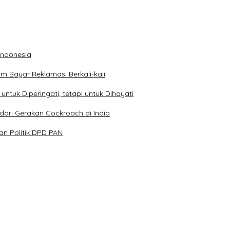
 Indonesia
 Bayar Reklamasi Berkali-kali
ntuk Diperingati, tetapi untuk Dihayati
dari Gerakan Cockroach di India
n Politik DPD PAN
Kehormatan dan Brevet Korps Marinir
Kondusivitas Bangsa