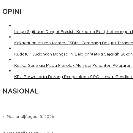
OPINI
Listyo Sigit dan Denyut Presisi : Kekuatan Polri, Ketenangan
Kekacauan Aturan Menteri ESDM : Tambang Rakyat Terancam
Kudatuli: Sudahkah Bangsa Ini Belajar?Ketika Sejarah Bukan u
Ketika Generasi Muda Menolak Menjadi Penonton Pelajaran 
KPU Purwakarta Dorong Pengelolaan SIPOL Lewat Pendidika
NASIONAL
Wakil Panglima TNI dan Sejumlah Pejabat Negara Terima Warga 
In Nasional
|
August 5, 2026
Panglima TNI Dampingi Menko Polkam Sampaikan Imbauan Jaga 