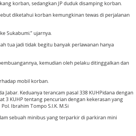
lakang korban, sedangkan JP duduk disamping korban.
rsebut diketahui korban kemungkinan tewas di perjalanan
ke Sukabumi.” ujarnya.
h tua jadi tidak begitu banyak perlawanan hanya
as pembuangannya, kemudian oleh pelaku ditinggalkan dan
rhadap mobil korban.
olda Jabar. Keduanya terancam pasal 338 KUHPidana dengan
yat 3 KUHP tentang pencurian dengan kekerasan yang
ol. Ibrahim Tompo S.I.K. M.Si
alam sebuah minibus yang terparkir di parkiran mini