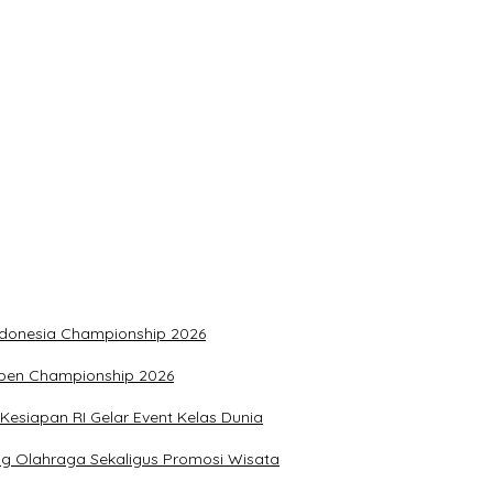
n XXXIII Tahun 2026
olri Tahun 2026 di Istana Negara
I
Indonesia Championship 2026
Open Championship 2026
Kesiapan RI Gelar Event Kelas Dunia
g Olahraga Sekaligus Promosi Wisata