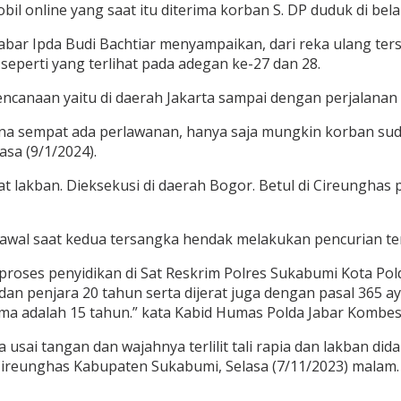
l online yang saat itu diterima korban S. DP duduk di be
Jabar Ipda Budi Bachtiar menyampaikan, dari reka ulang te
, seperti yang terlihat pada adegan ke-27 dan 28.
ncanaan yaitu di daerah Jakarta sampai dengan perjalanan 
a sempat ada perlawanan, hanya saja mungkin korban suda
sa (9/1/2024).
kat lakban. Dieksekusi di daerah Bogor. Betul di Cireungh
rawal saat kedua tersangka hendak melakukan pencurian te
 proses penyidikan di Sat Reskrim Polres Sukabumi Kota P
 penjara 20 tahun serta dijerat juga dengan pasal 365 a
 adalah 15 tahun.” kata Kabid Humas Polda Jabar Kombes P
sai tangan dan wajahnya terlilit tali rapia dan lakban did
reunghas Kabupaten Sukabumi, Selasa (7/11/2023) malam.