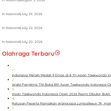
In Nasional
|
August 5, 2026
Panglima TNI Hadiri Pelantikan Pamong Praja Muda IPDN Angkata
In Nasional
|
July 29, 2026
Panglima TNI Hadiri Upacara Prasetya Perwira (Praspa) TNI dan P
In Nasional
|
July 22, 2026
Panglima TNI Hadiri Sidang Kabinet Paripurna Dipimpin Presiden R
In Nasional
|
July 20, 2026
Olahraga Terbaru
1
Indonesia Meraih Medali 9 Emas di 8 Th Asian Taekwondo 
2
Wakil Panglima TNI Buka 8th Asian Taekwondo Indonesia 
3
Asian Taekwondo Indonesia Open 2026 Resmi Dibuka, Bukti 
4
Ratusan Peserta Ramaikan Wanayasa Lumpatkeun 7K, Ajan
5