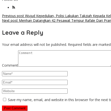
Post
Previous post
Wujud Kepedulian, Polisi Lakukan Takziah Kepada Ke
Next post
Menhan Datangkan 42 Pesawat Tempur Rafale Dari Pran
navigation
Leave a Reply
Your email address will not be published.
Required fields are marke
Comment
Save my name, email, and website in this browser for the next 