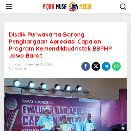
Skip
to
content
Disdik Purwakarta Borong
Penghargaan Apresiasi Capaian
Program Kemendikbudristek BBPMP
Jawa Barat
Lilywae
November 23, 2023
Purwakarta