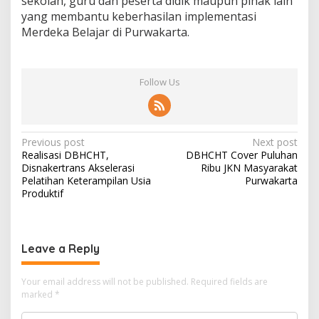
sekolah, guru dan peserta didik maupun pihak lain
yang membantu keberhasilan implementasi
Merdeka Belajar di Purwakarta.
Follow Us
Post
Previous post
Next post
Realisasi DBHCHT,
DBHCHT Cover Puluhan
navigation
Disnakertrans Akselerasi
Ribu JKN Masyarakat
Pelatihan Keterampilan Usia
Purwakarta
Produktif
Leave a Reply
Your email address will not be published.
Required fields are
marked
*