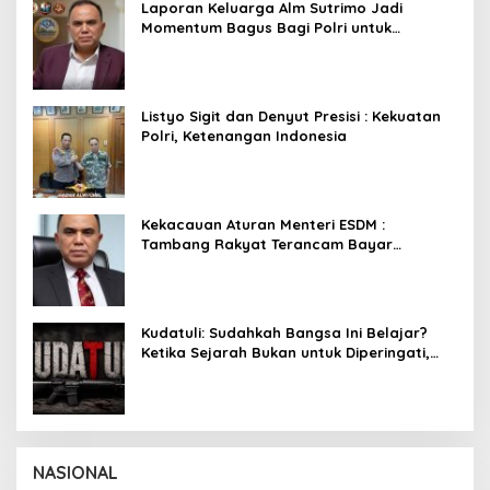
Laporan Keluarga Alm Sutrimo Jadi
Momentum Bagus Bagi Polri untuk
Menyempurnakan Capaian Setelah
Membongkar Kasus Febrie
Listyo Sigit dan Denyut Presisi : Kekuatan
Polri, Ketenangan Indonesia
Kekacauan Aturan Menteri ESDM :
Tambang Rakyat Terancam Bayar
Reklamasi Berkali-kali
Kudatuli: Sudahkah Bangsa Ini Belajar?
Ketika Sejarah Bukan untuk Diperingati,
tetapi untuk Dihayati
NASIONAL