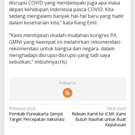
disrupsi COVID yang mendampaki juga apa masa
depan kehidupan Indonesia pasca-COVID. Kita
sedang mengalami banyak hal-hal baru yang hadir
dalam keseharian kita,” kata Kang Emil.
“Kami menitipkan mudah-mudahan kongres PA
GMNI yang keempat ini melahirkan rekomendasi-
rekomendasi untuk bangsa dan negara dalam
menghadapi disrupsi-disrupsi yang tadi saya
sebutkan,” imbuhnya.(rls)
Follow Us
Post
Previous post
Next post
Pemkab Purwakarta Genjot
Ridwan Kamil ke ICMI: Kami
navigation
Target Percepatan Vaksinasi
Butuh Nasihat untuk Buat
Keputusan