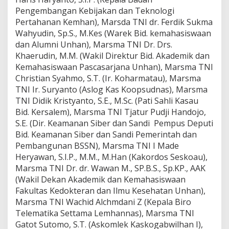
Pengembangan Kebijakan dan Teknologi
Pertahanan Kemhan), Marsda TNI dr. Ferdik Sukma
Wahyudin, Sp.S., M.Kes (Warek Bid. kemahasiswaan
dan Alumni Unhan), Marsma TNI Dr. Drs.
Khaerudin, M.M. (Wakil Direktur Bid. Akademik dan
Kemahasiswaan Pascasarjana Unhan), Marsma TNI
Christian Syahmo, S.T. (Ir. Koharmatau), Marsma
TNI Ir. Suryanto (Aslog Kas Koopsudnas), Marsma
TNI Didik Kristyanto, S.E., M.Sc. (Pati Sahli Kasau
Bid. Kersalem), Marsma TNI Tjatur Pudji Handojo,
S.E. (Dir. Keamanan Siber dan Sandi Pempus Deputi
Bid. Keamanan Siber dan Sandi Pemerintah dan
Pembangunan BSSN), Marsma TNI I Made
Heryawan, S.I.P., M.M., M.Han (Kakordos Seskoau),
Marsma TNI Dr. dr. Wawan M., SP.B.S., Sp.KP., AAK
(Wakil Dekan Akademik dan Kemahasiswaan
Fakultas Kedokteran dan Ilmu Kesehatan Unhan),
Marsma TNI Wachid Alchmdani Z (Kepala Biro
Telematika Settama Lemhannas), Marsma TNI
Gatot Sutomo, S.T. (Askomlek Kaskogabwilhan I),