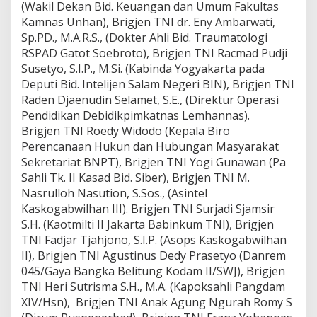
(Wakil Dekan Bid. Keuangan dan Umum Fakultas
Kamnas Unhan), Brigjen TNI dr. Eny Ambarwati,
Sp.PD., M.A.R.S., (Dokter Ahli Bid. Traumatologi
RSPAD Gatot Soebroto), Brigjen TNI Racmad Pudji
Susetyo, S.I.P., M.Si. (Kabinda Yogyakarta pada
Deputi Bid. Intelijen Salam Negeri BIN), Brigjen TNI
Raden Djaenudin Selamet, S.E., (Direktur Operasi
Pendidikan Debidikpimkatnas Lemhannas).
Brigjen TNI Roedy Widodo (Kepala Biro
Perencanaan Hukun dan Hubungan Masyarakat
Sekretariat BNPT), Brigjen TNI Yogi Gunawan (Pa
Sahli Tk. II Kasad Bid. Siber), Brigjen TNI M.
Nasrulloh Nasution, S.Sos., (Asintel
Kaskogabwilhan III). Brigjen TNI Surjadi Sjamsir
S.H. (Kaotmilti II Jakarta Babinkum TNI), Brigjen
TNI Fadjar Tjahjono, S.I.P. (Asops Kaskogabwilhan
II), Brigjen TNI Agustinus Dedy Prasetyo (Danrem
045/Gaya Bangka Belitung Kodam II/SWJ), Brigjen
TNI Heri Sutrisma S.H., M.A. (Kapoksahli Pangdam
XIV/Hsn), Brigjen TNI Anak Agung Ngurah Romy S