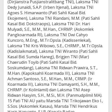
(Dirjianstra Pusjianstralitbang TNI), Laksma TNI
Dedy Junaidi, S.A.P. (Irben Itjenal), Laksma TNI
Agoes S. Himarwanto (Pati Sahli Kasal Bid.
Ekojemen), Laksma TNI Riandani, M.M. (Pati Sahli
Kasal Bid. Dokstraops), Laksma TNI Dr. Hari
Mulyadi, S.E., M.M., M.Han., CHRMP. (Askomlek
Pangkoarmada RI), Laksma TNI Dwi Cahyo
Kuncoro, M.Eng., M.Tr.Opsla. (Kadissenlekal),
Laksma TNI Kris Wibowo, S.E., CHRMP., M.Tr.Opsla.
(Kadislaikmatal), Laksma TNI Wiranto (Pati Sahli
Kasal Bid. Sumda Haneg), Brigjen TNI (Mar)
Chaerudin Toyib (Pati Sahli Kasal Bid.
Soskumdang), Laksma TNI Ridwan Prawira, S.T.,
M.Han. (Kapoksahli Koarmada III), Laksma TNI
Achman Santoso, S.E., M.Han., M.M., CRMP. (Ir
Koarmada III), Laksma TNI Damayanti, S.H., M.M.,
CHRMP. (Ir Kolinlamil) dan Laksma TNI Asep
Ridwan Hasyim, S.H., M.Si., M.H. (Panmudpilmil MA).
15 Pati TNI AU yaitu Marsda TNI Trikojawan Eko I.,
S.Sos. (Askomlek Kasau), Marsda TNI Hendrikus
Haris Haryanto, S.I.P. (Kepala Badan