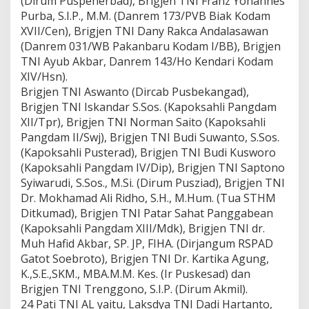
(Dirum Puspenerbad), Brigjen TNI Franz Yohannes
Purba, S.I.P., M.M. (Danrem 173/PVB Biak Kodam
XVII/Cen), Brigjen TNI Dany Rakca Andalasawan
(Danrem 031/WB Pakanbaru Kodam I/BB), Brigjen
TNI Ayub Akbar, Danrem 143/Ho Kendari Kodam
XIV/Hsn).
Brigjen TNI Aswanto (Dircab Pusbekangad),
Brigjen TNI Iskandar S.Sos. (Kapoksahli Pangdam
XII/Tpr), Brigjen TNI Norman Saito (Kapoksahli
Pangdam II/Swj), Brigjen TNI Budi Suwanto, S.Sos.
(Kapoksahli Pusterad), Brigjen TNI Budi Kusworo
(Kapoksahli Pangdam IV/Dip), Brigjen TNI Saptono
Syiwarudi, S.Sos., M.Si. (Dirum Pusziad), Brigjen TNI
Dr. Mokhamad Ali Ridho, S.H., M.Hum. (Tua STHM
Ditkumad), Brigjen TNI Patar Sahat Panggabean
(Kapoksahli Pangdam XIII/Mdk), Brigjen TNI dr.
Muh Hafid Akbar, SP. JP, FIHA. (Dirjangum RSPAD
Gatot Soebroto), Brigjen TNI Dr. Kartika Agung,
K.,S.E.,SKM., MBA.M.M. Kes. (Ir Puskesad) dan
Brigjen TNI Trenggono, S.I.P. (Dirum Akmil).
24 Pati TNI AL yaitu, Laksdya TNI Dadi Hartanto,