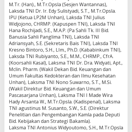
M.Tr. (Han)., M.Tr.Opsla (Sesjen Wantannas),
Laksda TNI Dr. Ir. Edy Sulistyadi, S.T., M.Tr.Opsla.
IPU (Ketua LP2M Unhan), Laksda TNI Julius
Widjojono, CHRMP. (Kapuspen TNI), Laksda TNI
Hana Rochijadi, S.E., M.A.P. (Pa Sahli Tk. III Bid.
Banusia Sahli Panglima TNI), Laksda TNI
Adriansyah, S.E. (Sekretaris Bais TNI), Laksda TNI
Kresno Bintoro, S.H., LIm., Ph.D. (Kababinkum TNI),
Laksda TNI Rubiyanto, S.E., M.M., CHRMP., CfrA.
(Koorsahli Kasal), Laksma TNI Dr. Dra. Widyati, Apt.,
Mclin. Pharm. (Wakil Dekan Bid. Keuangan dan
Umum Fakultas Kedokteran dan Ilmu Kesehatan
Unhan), Laksma TNI Nono Suwarno, S.T., M.Si.
(Wakil Direktur Bid. Keuangan dan Umum
Pascasarjana Unhan), Laksma TNI I Made Wira
Hady Arsanta W., M.Tr.Opsla. (Kadispenal), Laksma
TNI agustinus M. Susanto, S.W., S.E. (Direktur
Penelitian dan Pengembangan Kamla pada Deputi
Bid. Kebijakan dan Strategi Bakamla).
Laksma TNI Antonius Widyoutomo, S.H., M.Tr.Opsla