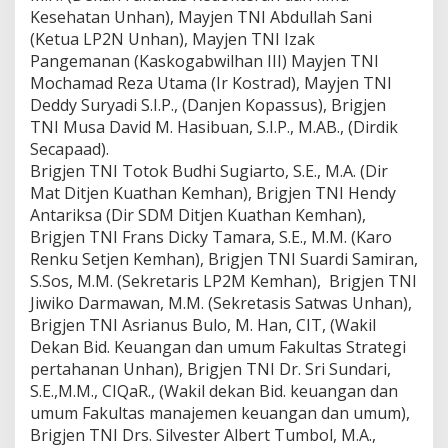
Kesehatan Unhan), Mayjen TNI Abdullah Sani
(Ketua LP2N Unhan), Mayjen TNI Izak
Pangemanan (Kaskogabwilhan III) Mayjen TNI
Mochamad Reza Utama (Ir Kostrad), Mayjen TNI
Deddy Suryadi S.I.P., (Danjen Kopassus), Brigjen
TNI Musa David M. Hasibuan, S.I.P., M.AB., (Dirdik
Secapaad).
Brigjen TNI Totok Budhi Sugiarto, S.E., M.A. (Dir
Mat Ditjen Kuathan Kemhan), Brigjen TNI Hendy
Antariksa (Dir SDM Ditjen Kuathan Kemhan),
Brigjen TNI Frans Dicky Tamara, S.E., M.M. (Karo
Renku Setjen Kemhan), Brigjen TNI Suardi Samiran,
S.Sos, M.M. (Sekretaris LP2M Kemhan), Brigjen TNI
Jiwiko Darmawan, M.M. (Sekretasis Satwas Unhan),
Brigjen TNI Asrianus Bulo, M. Han, CIT, (Wakil
Dekan Bid. Keuangan dan umum Fakultas Strategi
pertahanan Unhan), Brigjen TNI Dr. Sri Sundari,
S.E.,M.M., CIQaR., (Wakil dekan Bid. keuangan dan
umum Fakultas manajemen keuangan dan umum),
Brigjen TNI Drs. Silvester Albert Tumbol, M.A.,