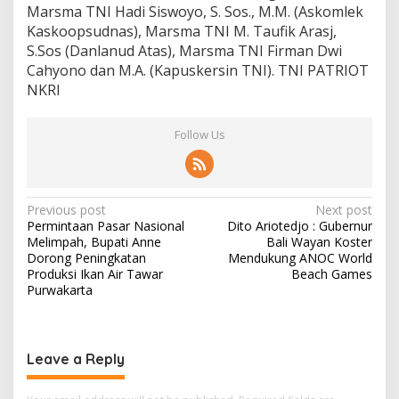
Marsma TNI Hadi Siswoyo, S. Sos., M.M. (Askomlek
Kaskoopsudnas), Marsma TNI M. Taufik Arasj,
S.Sos (Danlanud Atas), Marsma TNI Firman Dwi
Cahyono dan M.A. (Kapuskersin TNI). TNI PATRIOT
NKRI
Follow Us
Post
Previous post
Next post
Permintaan Pasar Nasional
Dito Ariotedjo : Gubernur
navigation
Melimpah, Bupati Anne
Bali Wayan Koster
Dorong Peningkatan
Mendukung ANOC World
Produksi Ikan Air Tawar
Beach Games
Purwakarta
Leave a Reply