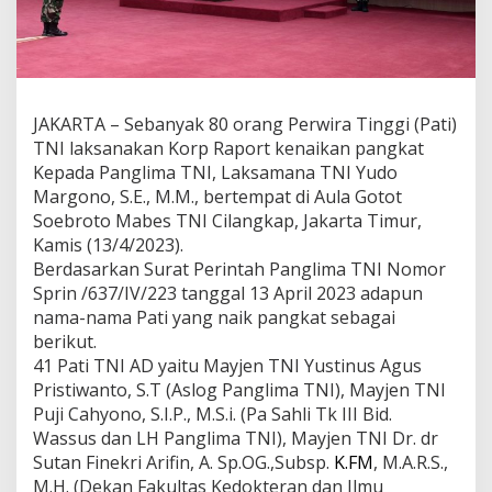
JAKARTA – Sebanyak 80 orang Perwira Tinggi (Pati)
TNI laksanakan Korp Raport kenaikan pangkat
Kepada Panglima TNI, Laksamana TNI Yudo
Margono, S.E., M.M., bertempat di Aula Gotot
Soebroto Mabes TNI Cilangkap, Jakarta Timur,
Kamis (13/4/2023).
Berdasarkan Surat Perintah Panglima TNI Nomor
Sprin /637/IV/223 tanggal 13 April 2023 adapun
nama-nama Pati yang naik pangkat sebagai
berikut.
41 Pati TNI AD yaitu Mayjen TNI Yustinus Agus
Pristiwanto, S.T (Aslog Panglima TNI), Mayjen TNI
Puji Cahyono, S.I.P., M.S.i. (Pa Sahli Tk III Bid.
Wassus dan LH Panglima TNI), Mayjen TNI Dr. dr
Sutan Finekri Arifin, A. Sp.OG.,Subsp.
K.FM
, M.A.R.S.,
M.H. (Dekan Fakultas Kedokteran dan Ilmu