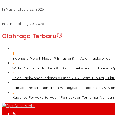
Panglima TNI Hadiri Upacara Prasetya Perwira (Praspa) TNI dan P
In Nasional
|
July 22, 2026
Panglima TNI Hadiri Sidang Kabinet Paripurna Dipimpin Presiden R
In Nasional
|
July 20, 2026
Olahraga Terbaru
1
Indonesia Meraih Medali 9 Emas di 8 Th Asian Taekwondo 
2
Wakil Panglima TNI Buka 8th Asian Taekwondo Indonesia 
3
Asian Taekwondo Indonesia Open 2026 Resmi Dibuka, Bukti 
4
Ratusan Peserta Ramaikan Wanayasa Lumpatkeun 7K, Ajan
5
Kapolres Purwakarta Hadiri Pembukaan Turnamen Voli dan