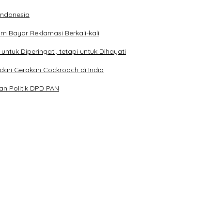
 Indonesia
 Bayar Reklamasi Berkali-kali
ntuk Diperingati, tetapi untuk Dihayati
dari Gerakan Cockroach di India
n Politik DPD PAN
Kehormatan dan Brevet Korps Marinir
Kondusivitas Bangsa
n XXXIII Tahun 2026