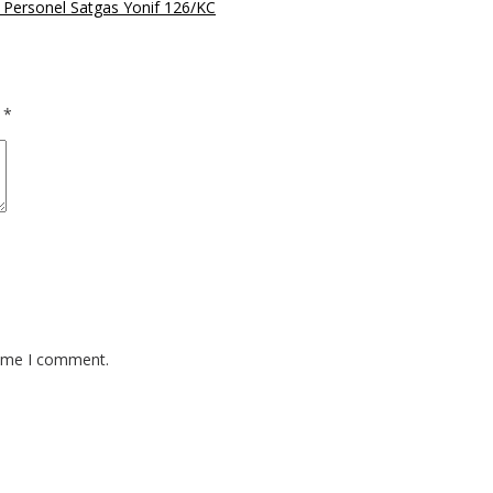
Personel Satgas Yonif 126/KC
d
*
time I comment.