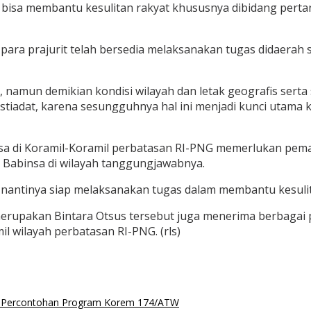
 bisa membantu kesulitan rakyat khususnya dibidang pert
a prajurit telah bersedia melaksanakan tugas didaerah se
ua, namun demikian kondisi wilayah dan letak geografis sert
t istiadat, karena sesungguhnya hal ini menjadi kunci utam
 di Koramil-Koramil perbatasan RI-PNG memerlukan pemaha
 Babinsa di wilayah tanggungjawabnya.
 nantinya siap melaksanakan tugas dalam membantu kesulit
erupakan Bintara Otsus tersebut juga menerima berbagai 
 wilayah perbatasan RI-PNG. (rls)
 Percontohan Program Korem 174/ATW