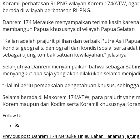
Koramil perbatasan RI-PNG wilayah Korem 174/ATW, agar
berada di wilayah perbatasan RI-PNG.
Danrem 174 Merauke menyampaikan terima kasih karena par
membangun Papua khususnya di wilayah Papua Selatan.
“Kalian adalah prajurit pilihan dan terbaik Putra Asli Pap
kondisi geografis, demografi dan kondisi sosial serta ada
sebagai ujung tombak satuan kewilayahan,” jelasnya.
Selanjutnya Danrem menyampaikan bahwa sebagai Babinsa
menyangkut apa saja yang akan dilakukan selama menjadi
“Hal ini perlu pembekalan pengetahuan khusus, sehingga
Selama berada di Makorem 174/ATW, para prajurit yang m
Korem maupun dari Kodim serta Koramil khususnya Koramil
Follow Us
Post
Previous post
Danrem 174 Merauke Tinjau Lahan Tanaman Jagung