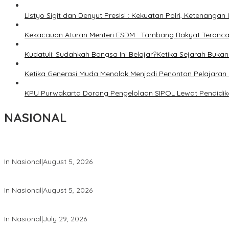
Listyo Sigit dan Denyut Presisi : Kekuatan Polri, Ketenangan
Kekacauan Aturan Menteri ESDM : Tambang Rakyat Terancam
Kudatuli: Sudahkah Bangsa Ini Belajar?Ketika Sejarah Bukan u
Ketika Generasi Muda Menolak Menjadi Penonton Pelajaran 
KPU Purwakarta Dorong Pengelolaan SIPOL Lewat Pendidika
NASIONAL
Wakil Panglima TNI dan Sejumlah Pejabat Negara Terima Warga 
In Nasional
|
August 5, 2026
Panglima TNI Dampingi Menko Polkam Sampaikan Imbauan Jaga 
In Nasional
|
August 5, 2026
Panglima TNI Hadiri Pelantikan Pamong Praja Muda IPDN Angkata
In Nasional
|
July 29, 2026