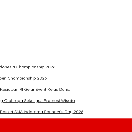
olri Tahun 2026 di Istana Negara
I
Indonesia Championship 2026
Open Championship 2026
Kesiapan RI Gelar Event Kelas Dunia
g Olahraga Sekaligus Promosi Wisata
 Basket SMA Indorama Founder’s Day 2026