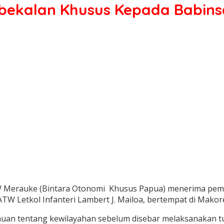
bekalan Khusus Kepada Babinsa
W Merauke (Bintara Otonomi Khusus Papua) menerima pemb
4/ATW Letkol Infanteri Lambert J. Mailoa, bertempat di Ma
uan tentang kewilayahan sebelum disebar melaksanakan tu