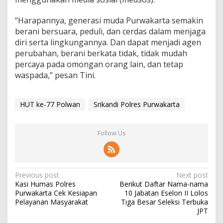
“Harapannya, generasi muda Purwakarta semakin
berani bersuara, peduli, dan cerdas dalam menjaga
diri serta lingkungannya. Dan dapat menjadi agen
perubahan, berani berkata tidak, tidak mudah
percaya pada omongan orang lain, dan tetap
waspada,” pesan Tini.
HUT ke-77 Polwan
Srikandi Polres Purwakarta
Follow Us
Post
Previous post
Next post
Kasi Humas Polres
Berikut Daftar Nama-nama
navigation
Purwakarta Cek Kesiapan
10 Jabatan Eselon II Lolos
Pelayanan Masyarakat
Tiga Besar Seleksi Terbuka
JPT