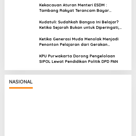
Kekacauan Aturan Menteri ESDM :
Tambang Rakyat Terancam Bayar
Reklamasi Berkali-kali
Kudatuli: Sudahkah Bangsa Ini Belajar?
Ketika Sejarah Bukan untuk Diperingati,
tetapi untuk Dihayati
Ketika Generasi Muda Menolak Menjadi
Penonton Pelajaran dari Gerakan
Cockroach di India
KPU Purwakarta Dorong Pengelolaan
SIPOL Lewat Pendidikan Politik DPD PAN
Panglima TNI Dampingi Menko Polkam
Sampaikan Imbauan Jaga Kondusivitas
Bangsa
In Nasional
|
August 5, 2026
NASIONAL