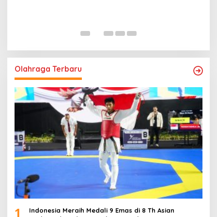
P
M
In
Olahraga Terbaru
1
Indonesia Meraih Medali 9 Emas di 8 Th Asian