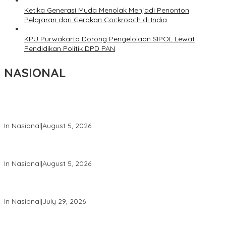
Ketika Generasi Muda Menolak Menjadi Penonton
Pelajaran dari Gerakan Cockroach di India
KPU Purwakarta Dorong Pengelolaan SIPOL Lewat
Pendidikan Politik DPD PAN
NASIONAL
Wakil Panglima TNI dan Sejumlah Pejabat Negara Terima
Warga Kehormatan dan Brevet Korps Marinir
In Nasional
|
August 5, 2026
Panglima TNI Dampingi Menko Polkam Sampaikan Imbauan
Jaga Kondusivitas Bangsa
In Nasional
|
August 5, 2026
Panglima TNI Hadiri Pelantikan Pamong Praja Muda IPDN
Angkatan XXXIII Tahun 2026
In Nasional
|
July 29, 2026
Panglima TNI Hadiri Upacara Prasetya Perwira (Praspa) TNI