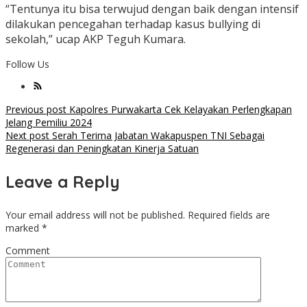
“Tentunya itu bisa terwujud dengan baik dengan intensif
dilakukan pencegahan terhadap kasus bullying di
sekolah,” ucap AKP Teguh Kumara.
Follow Us
Post
Previous post
Kapolres Purwakarta Cek Kelayakan Perlengkapan
Jelang Pemiliu 2024
navigation
Next post
Serah Terima Jabatan Wakapuspen TNI Sebagai
Regenerasi dan Peningkatan Kinerja Satuan
Leave a Reply
Your email address will not be published.
Required fields are
marked
*
Comment