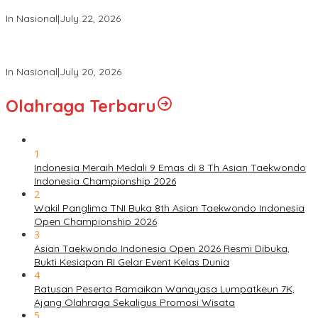
dan Polri Tahun 2026 di Istana Negara
In Nasional
|
July 22, 2026
Panglima TNI Hadiri Sidang Kabinet Paripurna Dipimpin Presiden
RI
In Nasional
|
July 20, 2026
Olahraga Terbaru
1
Indonesia Meraih Medali 9 Emas di 8 Th Asian Taekwondo
Indonesia Championship 2026
2
Wakil Panglima TNI Buka 8th Asian Taekwondo Indonesia
Open Championship 2026
3
Asian Taekwondo Indonesia Open 2026 Resmi Dibuka,
Bukti Kesiapan RI Gelar Event Kelas Dunia
4
Ratusan Peserta Ramaikan Wanayasa Lumpatkeun 7K,
Ajang Olahraga Sekaligus Promosi Wisata
5