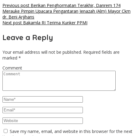
Post
Previous post
Berikan Penghormatan Terakhir, Danrem 174
Merauke Pimpin Upacara Pengantaran Jenazah (Alm) Mayor Ckm
navigation
dr. Beni Arjihans
Next post
Bakamla RI Terima Kunker PPMI
Leave a Reply
Your email address will not be published.
Required fields are
marked
*
Comment
Save my name, email, and website in this browser for the next