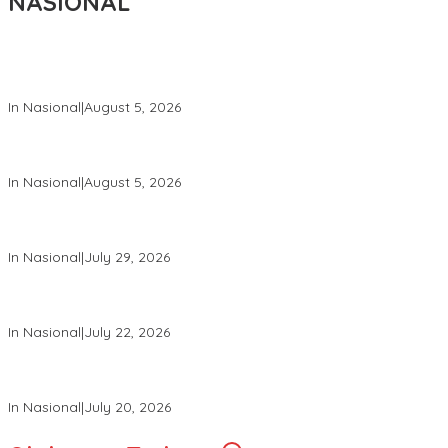
NASIONAL
Wakil Panglima TNI dan Sejumlah Pejabat Negara Terima
Warga Kehormatan dan Brevet Korps Marinir
In Nasional
|
August 5, 2026
Panglima TNI Dampingi Menko Polkam Sampaikan Imbauan
Jaga Kondusivitas Bangsa
In Nasional
|
August 5, 2026
Panglima TNI Hadiri Pelantikan Pamong Praja Muda IPDN
Angkatan XXXIII Tahun 2026
In Nasional
|
July 29, 2026
Panglima TNI Hadiri Upacara Prasetya Perwira (Praspa) TNI
dan Polri Tahun 2026 di Istana Negara
In Nasional
|
July 22, 2026
Panglima TNI Hadiri Sidang Kabinet Paripurna Dipimpin Presiden
RI
In Nasional
|
July 20, 2026