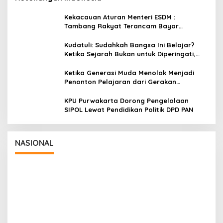
Kekacauan Aturan Menteri ESDM :
Tambang Rakyat Terancam Bayar
Reklamasi Berkali-kali
Kudatuli: Sudahkah Bangsa Ini Belajar?
Ketika Sejarah Bukan untuk Diperingati,
tetapi untuk Dihayati
Ketika Generasi Muda Menolak Menjadi
Penonton Pelajaran dari Gerakan
Cockroach di India
KPU Purwakarta Dorong Pengelolaan
SIPOL Lewat Pendidikan Politik DPD PAN
Panglima TNI Dampingi Menko Polkam
Sampaikan Imbauan Jaga Kondusivitas
Bangsa
In Nasional
|
August 5, 2026
NASIONAL