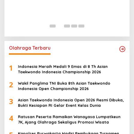
P
M
In
Olahraga Terbaru
1
Indonesia Meraih Medali 9 Emas di 8 Th Asian
Taekwondo Indonesia Championship 2026
2
Wakil Panglima TNI Buka 8th Asian Taekwondo
Indonesia Open Championship 2026
3
Asian Taekwondo Indonesia Open 2026 Resmi Dibuka,
Bukti Kesiapan RI Gelar Event Kelas Dunia
4
Ratusan Peserta Ramaikan Wanayasa Lumpatkeun
7K, Ajang Olahraga Sekaligus Promosi Wisata
Kapolres Purwakarta Hadiri Pembukaan Turnamen