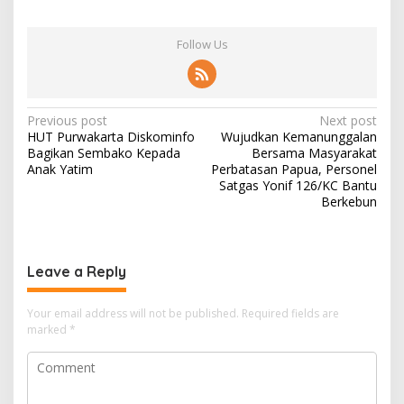
Follow Us
Post
Previous post
Next post
HUT Purwakarta Diskominfo
Wujudkan Kemanunggalan
navigation
Bagikan Sembako Kepada
Bersama Masyarakat
Anak Yatim
Perbatasan Papua, Personel
Satgas Yonif 126/KC Bantu
Berkebun
Leave a Reply
Your email address will not be published.
Required fields are
marked
*