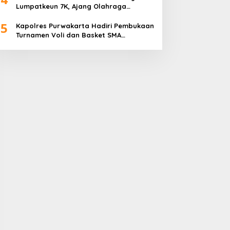
Lumpatkeun 7K, Ajang Olahraga
Sekaligus Promosi Wisata
5
Kapolres Purwakarta Hadiri Pembukaan
Turnamen Voli dan Basket SMA
Indorama Founder’s Day 2026