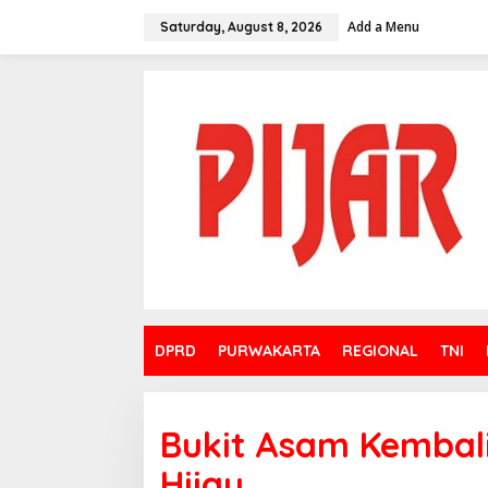
Skip
to
Add a Menu
Saturday, August 8, 2026
content
DPRD
PURWAKARTA
REGIONAL
TNI
Bukit Asam Kembal
Hijau