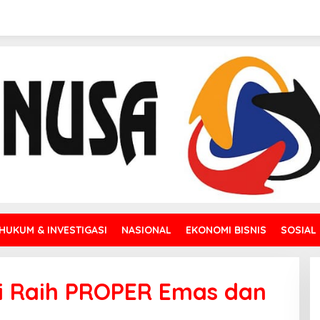
HUKUM & INVESTIGASI
NASIONAL
EKONOMI BISNIS
SOSIAL
i Raih PROPER Emas dan