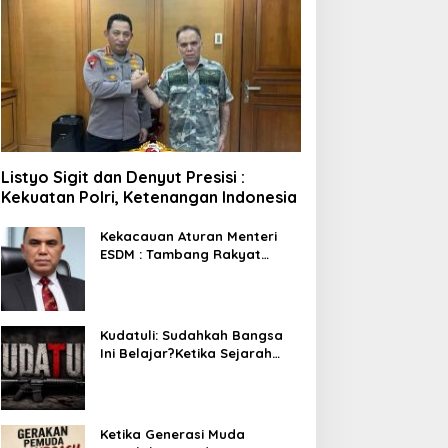
Listyo Sigit dan Denyut Presisi :
Kekuatan Polri, Ketenangan Indonesia
Kekacauan Aturan Menteri
ESDM : Tambang Rakyat
Terancam Bayar Reklamasi
Berkali-kali
Kudatuli: Sudahkah Bangsa
Ini Belajar?Ketika Sejarah
Bukan untuk Diperingati,
tetapi untuk Dihayati
Ketika Generasi Muda