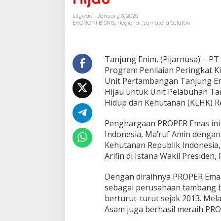
Lilywae
January 8, 2020
EKONOMI BISNIS
,
Regional
,
Sumatera Selatan
Tanjung Enim, (Pijarnusa) – 
Program Penilaian Peringkat K
Unit Pertambangan Tanjung En
Hijau untuk Unit Pelabuhan Ta
Hidup dan Kehutanan (KLHK) Re
Penghargaan PROPER Emas ini d
Indonesia, Ma’ruf Amin dengan
Kehutanan Republik Indonesia,
Arifin di Istana Wakil Presiden, 
Dengan diraihnya PROPER Emas 
sebagai perusahaan tambang ba
berturut-turut sejak 2013. Mel
Asam juga berhasil meraih PROP