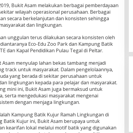
2019, Bukit Asam melakukan berbagai pemberdayaan
sekitar wilayah operasional perusahaan. Berbagai
kan secara berkelanjutan dan konsisten sehingga
masyarakat dan lingkungan.
n unggulan terus dilakukan secara konsisten oleh
, diantaranya Eco-Edu Zoo Park dan Kampung Batik
E dan Kapal Pendidikan Pulau Tegal di Peltar.
it Asam menyulap lahan bekas tambang menjadi
ng track untuk masyarakat. Dalam pengelolaannya,
a yang berada di sekitar perusahaan untuk
an lingkungan kepada para pelajar dan masyarakat.
tang mini ini, Bukit Asam juga bermaksud untuk
na, serta mengedukasi masyarakat mengenai
istem dengan menjaga lingkungan.
Wakil Panglima TNI dan Sejumlah
Pejabat Negara Terima Warga
Kehormatan dan Brevet Korps
adalah Kampung Batik Kujur Ramah Lingkungan di
In Nasional
|
August 5, 2026
Marinir
 Batik Kujur ini, Bukit Asam berupaya untuk
n kearifan lokal melalui motif batik yang digunakan