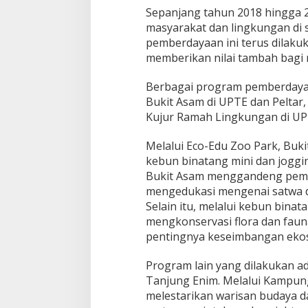
Sepanjang tahun 2018 hingga 
masyarakat dan lingkungan di 
pemberdayaan ini terus dilaku
memberikan nilai tambah bagi 
Berbagai program pemberdayaa
Bukit Asam di UPTE dan Peltar
Kujur Ramah Lingkungan di UPT
Melalui Eco-Edu Zoo Park, Buk
kebun binatang mini dan joggi
Bukit Asam menggandeng pemud
mengedukasi mengenai satwa d
Selain itu, melalui kebun bina
mengkonservasi flora dan fau
pentingnya keseimbangan ekos
Program lain yang dilakukan 
Tanjung Enim. Melalui Kampung
melestarikan warisan budaya da