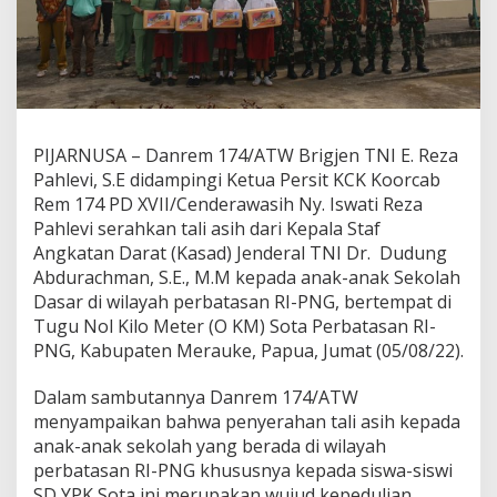
PIJARNUSA – Danrem 174/ATW Brigjen TNI E. Reza
Pahlevi, S.E didampingi Ketua Persit KCK Koorcab
Rem 174 PD XVII/Cenderawasih Ny. Iswati Reza
Pahlevi serahkan tali asih dari Kepala Staf
Angkatan Darat (Kasad) Jenderal TNI Dr. Dudung
Abdurachman, S.E., M.M kepada anak-anak Sekolah
Dasar di wilayah perbatasan RI-PNG, bertempat di
Tugu Nol Kilo Meter (O KM) Sota Perbatasan RI-
PNG, Kabupaten Merauke, Papua, Jumat (05/08/22).
Dalam sambutannya Danrem 174/ATW
menyampaikan bahwa penyerahan tali asih kepada
anak-anak sekolah yang berada di wilayah
perbatasan RI-PNG khususnya kepada siswa-siswi
SD YPK Sota ini merupakan wujud kepedulian