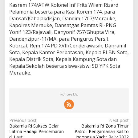
Kasrem 174/ATW Kolonel Inf Frits Wilem Rizard
Pelamonia beserta para Kasi Korem 174, para
Dansat/Kabalakdisjan, Dandim 1707/Merauke,
Kapolres Merauke, Dansatgas Pamtas RI-PNG
Yonif 123/Rajawali, Danyonif 757/Ghupta Vira,
Dandenzipur-11/MA, para Pengurus Persit
Koorcab Rem 174 PD XVII/Cenderawasih, Danramil
Sota, Kepala Kantor Perbatasan, Kepala PLBN Sota,
Kepala Distrik Sota, Kepala Kampung Sota dan
Kepala Sekolah beserta siswa-siswi SD YPK Sota
Merauke.
Follow Us
Post
Previous post
Next post
Bakamla RI Sukses Gelar
Bakamla RI Zona Timur
navigation
Latma Hadapi Pencemaran
Patroli Pengamanan Sail to
di Laut
Indonesia Yacht Rally 2022