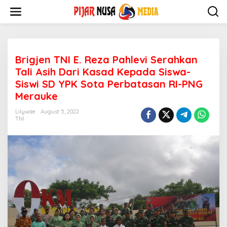
Skip
to
content
Brigjen TNI E. Reza Pahlevi Serahkan
Tali Asih Dari Kasad Kepada Siswa-
Siswi SD YPK Sota Perbatasan RI-PNG
Merauke
Lilywae
August 5, 2022
TNI