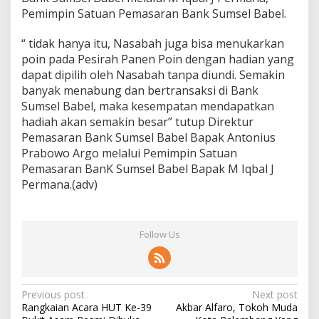
Pemimpin Satuan Pemasaran Bank Sumsel Babel.
“ tidak hanya itu, Nasabah juga bisa menukarkan
poin pada Pesirah Panen Poin dengan hadian yang
dapat dipilih oleh Nasabah tanpa diundi. Semakin
banyak menabung dan bertransaksi di Bank
Sumsel Babel, maka kesempatan mendapatkan
hadiah akan semakin besar” tutup Direktur
Pemasaran Bank Sumsel Babel Bapak Antonius
Prabowo Argo melalui Pemimpin Satuan
Pemasaran BanK Sumsel Babel Bapak M Iqbal J
Permana.(adv)
Follow Us
Post
Previous post
Next post
Rangkaian Acara HUT Ke-39
Akbar Alfaro, Tokoh Muda
navigation