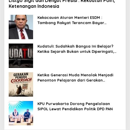
Listyo Sigit dan Denyut Presisi : Kekuatan Polri,
Ketenangan Indonesia
Kekacauan Aturan Menteri ESDM :
Tambang Rakyat Terancam Bayar
Reklamasi Berkali-kali
Kudatuli: Sudahkah Bangsa Ini Belajar?
Ketika Sejarah Bukan untuk Diperingati,
tetapi untuk Dihayati
Ketika Generasi Muda Menolak Menjadi
Penonton Pelajaran dari Gerakan
Cockroach di India
KPU Purwakarta Dorong Pengelolaan
SIPOL Lewat Pendidikan Politik DPD PAN