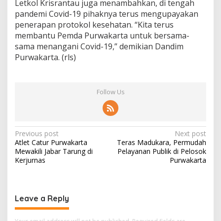
Letkol Krisrantau juga menambahkan, di tengah
pandemi Covid-19 pihaknya terus mengupayakan
penerapan protokol kesehatan. “Kita terus
membantu Pemda Purwakarta untuk bersama-
sama menangani Covid-19,” demikian Dandim
Purwakarta. (rls)
Follow Us
Post
Previous post
Next post
Atlet Catur Purwakarta
Teras Madukara, Permudah
navigation
Mewakili Jabar Tarung di
Pelayanan Publik di Pelosok
Kerjurnas
Purwakarta
Leave a Reply