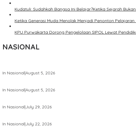
Kudatuli: Sudahkah Bangsa Ini Belajar?Ketika Sejarah Bukan u
Ketika Generasi Muda Menolak Menjadi Penonton Pelajaran 
KPU Purwakarta Dorong Pengelolaan SIPOL Lewat Pendidika
NASIONAL
Wakil Panglima TNI dan Sejumlah Pejabat Negara Terima Warga 
In Nasional
|
August 5, 2026
Panglima TNI Dampingi Menko Polkam Sampaikan Imbauan Jaga 
In Nasional
|
August 5, 2026
Panglima TNI Hadiri Pelantikan Pamong Praja Muda IPDN Angkata
In Nasional
|
July 29, 2026
Panglima TNI Hadiri Upacara Prasetya Perwira (Praspa) TNI dan P
In Nasional
|
July 22, 2026
Panglima TNI Hadiri Sidang Kabinet Paripurna Dipimpin Presiden R