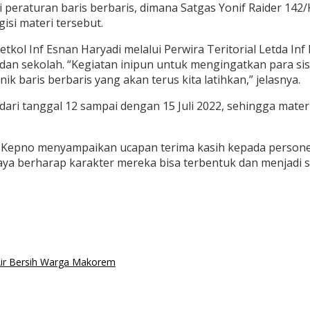
 peraturan baris berbaris, dimana Satgas Yonif Raider 142/
si materi tersebut.
tkol Inf Esnan Haryadi melalui Perwira Teritorial Letda In
n dan sekolah. “Kegiatan inipun untuk mengingatkan para s
k baris berbaris yang akan terus kita latihkan,” jelasnya.
dari tanggal 12 sampai dengan 15 Juli 2022, sehingga mate
 Kepno menyampaikan ucapan terima kasih kepada personel
aya berharap karakter mereka bisa terbentuk dan menjadi si
Air Bersih Warga Makorem