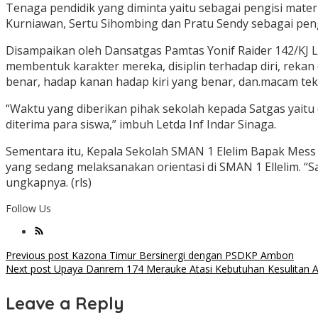
Tenaga pendidik yang diminta yaitu sebagai pengisi materi
Kurniawan, Sertu Sihombing dan Pratu Sendy sebagai pengi
Disampaikan oleh Dansatgas Pamtas Yonif Raider 142/KJ Le
membentuk karakter mereka, disiplin terhadap diri, reka
benar, hadap kanan hadap kiri yang benar, dan.macam tekni
“Waktu yang diberikan pihak sekolah kepada Satgas yaitu 
diterima para siswa,” imbuh Letda Inf Indar Sinaga.
Sementara itu, Kepala Sekolah SMAN 1 Elelim Bapak Mess
yang sedang melaksanakan orientasi di SMAN 1 Ellelim. “S
ungkapnya. (rls)
Follow Us
Post
Previous post
Kazona Timur Bersinergi dengan PSDKP Ambon
Next post
Upaya Danrem 174 Merauke Atasi Kebutuhan Kesulitan 
navigation
Leave a Reply