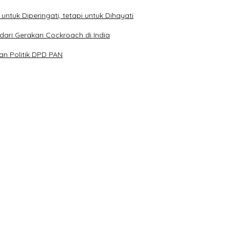
ntuk Diperingati, tetapi untuk Dihayati
dari Gerakan Cockroach di India
n Politik DPD PAN
Kehormatan dan Brevet Korps Marinir
Kondusivitas Bangsa
n XXXIII Tahun 2026
olri Tahun 2026 di Istana Negara
I