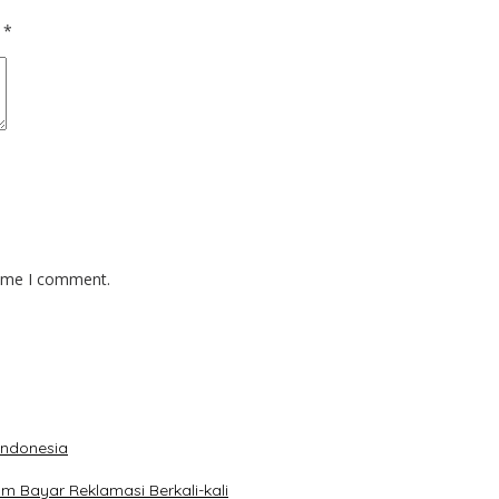
d
*
time I comment.
 Indonesia
 Bayar Reklamasi Berkali-kali