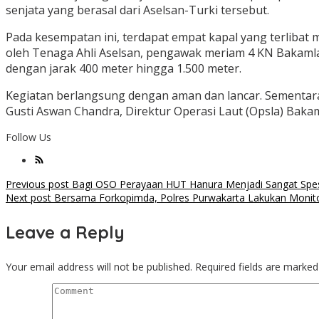
senjata yang berasal dari Aselsan-Turki tersebut.
Pada kesempatan ini, terdapat empat kapal yang terlibat m
oleh Tenaga Ahli Aselsan, pengawak meriam 4 KN Bakamla 
dengan jarak 400 meter hingga 1.500 meter.
Kegiatan berlangsung dengan aman dan lancar. Sementara,
Gusti Aswan Chandra, Direktur Operasi Laut (Opsla) Bakam
Follow Us
Post
Previous post
Bagi OSO Perayaan HUT Hanura Menjadi Sangat Spes
Next post
Bersama Forkopimda, Polres Purwakarta Lakukan Monito
navigation
Leave a Reply
Your email address will not be published.
Required fields are marke