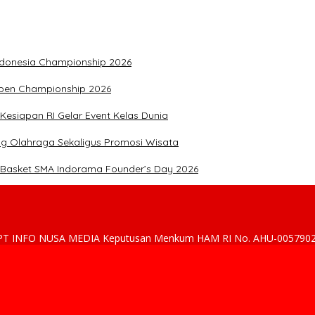
Indonesia Championship 2026
Open Championship 2026
Kesiapan RI Gelar Event Kelas Dunia
g Olahraga Sekaligus Promosi Wisata
 Basket SMA Indorama Founder’s Day 2026
h : PT INFO NUSA MEDIA Keputusan Menkum HAM RI No. AHU-005790