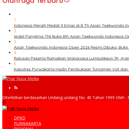
Olahraga Terbaru
1
Indonesia Meraih Medali 9 Emas di 8 Th Asian Taekwondo 
2
Wakil Panglima TNI Buka 8th Asian Taekwondo Indonesia 
3
Asian Taekwondo Indonesia Open 2026 Resmi Dibuka, Bukti 
4
Ratusan Peserta Ramaikan Wanayasa Lumpatkeun 7K, Ajan
5
Kapolres Purwakarta Hadiri Pembukaan Turnamen Voli dan
Diterbitkan berdasarkan Undang-undang No. 40 Tahun 1999 Ole
DPRD
PURWAKARTA
REGIONAL