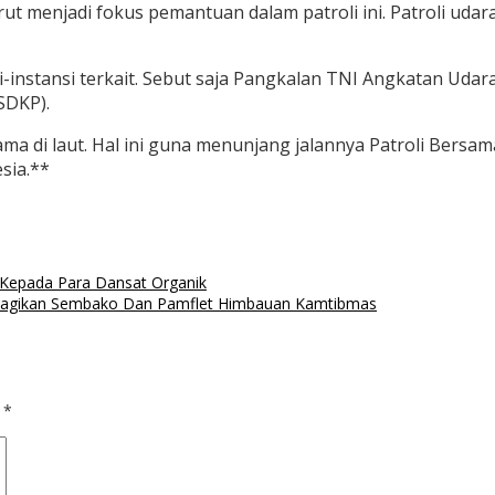
turut menjadi fokus pemantuan dalam patroli ini. Patroli ud
i-instansi terkait. Sebut saja Pangkalan TNI Angkatan Udar
SDKP).
sama di laut. Hal ini guna menunjang jalannya Patroli Bers
sia.**
 Kepada Para Dansat Organik
RI Bagikan Sembako Dan Pamflet Himbauan Kamtibmas
d
*