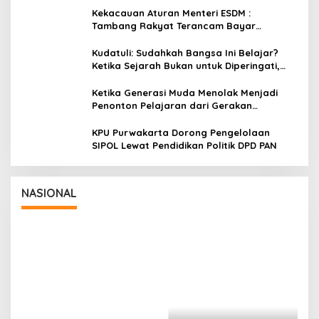
Kekacauan Aturan Menteri ESDM :
Tambang Rakyat Terancam Bayar
Reklamasi Berkali-kali
Kudatuli: Sudahkah Bangsa Ini Belajar?
Ketika Sejarah Bukan untuk Diperingati,
tetapi untuk Dihayati
Ketika Generasi Muda Menolak Menjadi
Penonton Pelajaran dari Gerakan
Cockroach di India
KPU Purwakarta Dorong Pengelolaan
SIPOL Lewat Pendidikan Politik DPD PAN
Panglima TNI Dampingi Menko Polkam
Sampaikan Imbauan Jaga Kondusivitas
Bangsa
In Nasional
|
August 5, 2026
NASIONAL