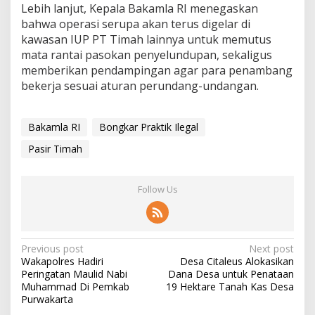
Lebih lanjut, Kepala Bakamla RI menegaskan
bahwa operasi serupa akan terus digelar di
kawasan IUP PT Timah lainnya untuk memutus
mata rantai pasokan penyelundupan, sekaligus
memberikan pendampingan agar para penambang
bekerja sesuai aturan perundang-undangan.
Bakamla RI
Bongkar Praktik Ilegal
Pasir Timah
Follow Us
Post
Previous post
Next post
Wakapolres Hadiri
Desa Citaleus Alokasikan
navigation
Peringatan Maulid Nabi
Dana Desa untuk Penataan
Muhammad Di Pemkab
19 Hektare Tanah Kas Desa
Purwakarta