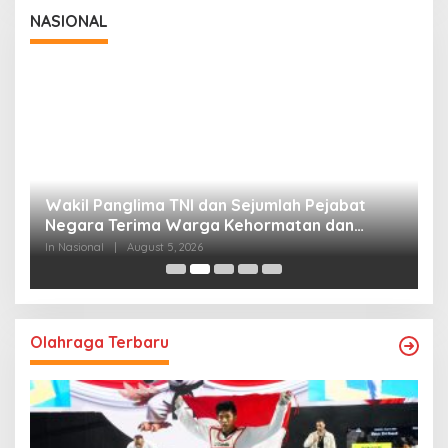
NASIONAL
Wakil Panglima TNI dan Sejumlah Pejabat
P
Negara Terima Warga Kehormatan dan
S
Brevet Korps Marinir
B
In Nasional
|
August 5, 2026
In
Olahraga Terbaru