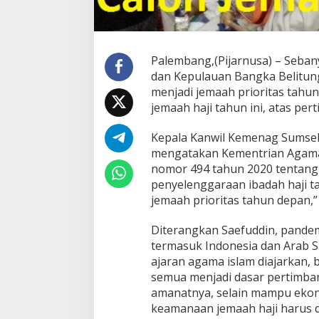
Palembang,(Pijarnusa) – Sebany
dan Kepulauan Bangka Belitun
menjadi jemaah prioritas tah
jemaah haji tahun ini, atas pe
Kepala Kanwil Kemenag Sumsel,
mengatakan Kementrian Agama
nomor 494 tahun 2020 tentang
penyelenggaraan ibadah haji ta
jemaah prioritas tahun depan,”
Diterangkan Saefuddin, pandem
termasuk Indonesia dan Arab S
ajaran agama islam diajarkan, 
semua menjadi dasar pertimba
amanatnya, selain mampu ekono
keamanaan jemaah haji harus d