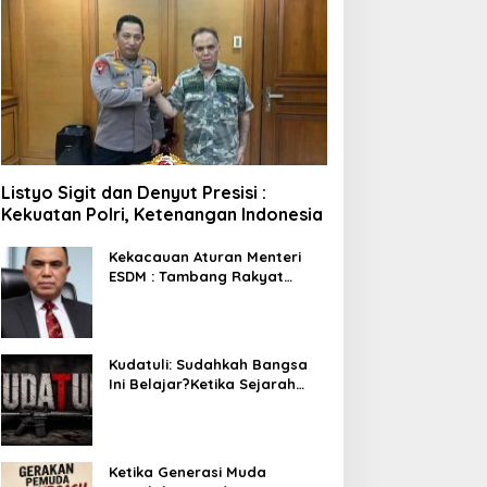
Listyo Sigit dan Denyut Presisi :
Kekuatan Polri, Ketenangan Indonesia
Kekacauan Aturan Menteri
ESDM : Tambang Rakyat
Terancam Bayar Reklamasi
Berkali-kali
Kudatuli: Sudahkah Bangsa
Ini Belajar?Ketika Sejarah
Bukan untuk Diperingati,
tetapi untuk Dihayati
Ketika Generasi Muda