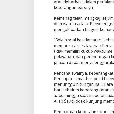
atau debarkasi, dalam perjalana
keterangan persnya.
Kemenag telah mengkaji sejuml
di masa-masa lalu. Penyelengga
mengakibatkan tragedi kemanu
“Selain soal keselamatan, kebij
membuka akses layanan Penyel
tidak memiliki cukup waktu m
pelayanan, dan perlindungan k
jemaah dapat menyelenggaraka
Rencana awalnya, keberangkata
Persiapan jemaah seperti halny
menunggu hitungan hari. Para 
hari sebelum keberangkatan da
Saudi hingga saat ini belum ad
Arab Saudi tidak kunjung memb
Pembatalan keberangkatan je