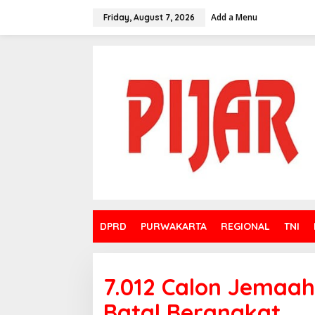
Skip
to
Add a Menu
Friday, August 7, 2026
content
DPRD
PURWAKARTA
REGIONAL
TNI
7.012 Calon Jemaah
Batal Berangkat