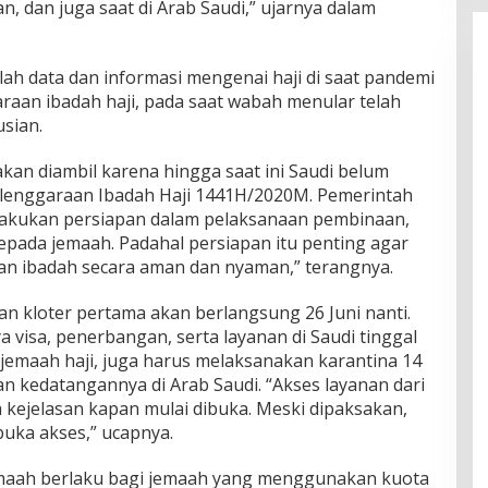
n, dan juga saat di Arab Saudi,” ujarnya dalam
ah data dan informasi mengenai haji di saat pandemi
raan ibadah haji, pada saat wabah menular telah
sian.
akan diambil karena hingga saat ini Saudi belum
enggaraan Ibadah Haji 1441H/2020M. Pemerintah
elakukan persiapan dalam pelaksanaan pembinaan,
epada jemaah. Padahal persiapan itu penting agar
n ibadah secara aman dan nyaman,” terangnya.
n kloter pertama akan berlangsung 26 Juni nanti.
a visa, penerbangan, serta layanan di Saudi tinggal
jemaah haji, juga harus melaksanakan karantina 14
n kedatangannya di Arab Saudi. “Akses layanan dari
a kejelasan kapan mulai dibuka. Meski dipaksakan,
uka akses,” ucapnya.
maah berlaku bagi jemaah yang menggunakan kuota