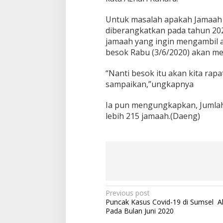
Untuk masalah apakah Jamaah 
diberangkatkan pada tahun 2021
jamaah yang ingin mengambil a
besok Rabu (3/6/2020) akan m
“Nanti besok itu akan kita rapa
sampaikan,”ungkapnya
Ia pun mengungkapkan, Jumlah
lebih 215 jamaah.(Daeng)
Post
Previous post
Puncak Kasus Covid-19 di Sumsel A
navigation
Pada Bulan Juni 2020