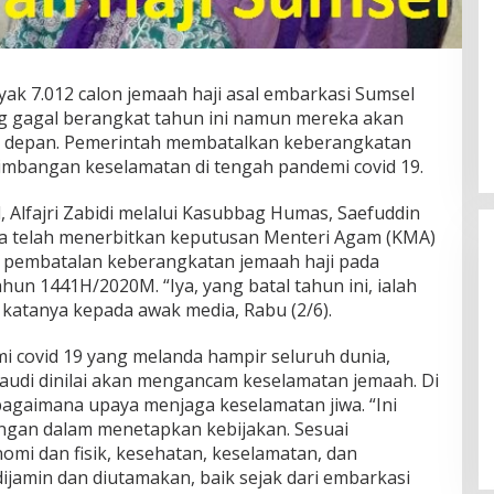
ak 7.012 calon jemaah haji asal embarkasi Sumsel
g gagal berangkat tahun ini namun mereka akan
un depan. Pemerintah membatalkan keberangkatan
rtimbangan keselamatan di tengah pandemi covid 19.
 Alfajri Zabidi melalui Kasubbag Humas, Saefuddin
 telah menerbitkan keputusan Menteri Agam (KMA)
 pembatalan keberangkatan jemaah haji pada
hun 1441H/2020M. “Iya, yang batal tahun ini, ialah
 katanya kepada awak media, Rabu (2/6).
i covid 19 yang melanda hampir seluruh dunia,
audi dinilai akan mengancam keselamatan jemaah. Di
Wakil Panglima TNI dan Sejumlah
Pejabat Negara Terima Warga
bagaimana upaya menjaga keselamatan jiwa. “Ini
Kehormatan dan Brevet Korps
ngan dalam menetapkan kebijakan. Sesuai
In Nasional
|
August 5, 2026
Marinir
mi dan fisik, kesehatan, keselamatan, dan
ijamin dan diutamakan, baik sejak dari embarkasi