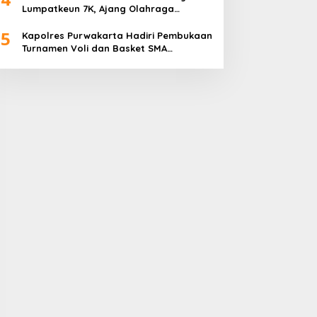
Lumpatkeun 7K, Ajang Olahraga
Sekaligus Promosi Wisata
5
Kapolres Purwakarta Hadiri Pembukaan
Turnamen Voli dan Basket SMA
Indorama Founder’s Day 2026