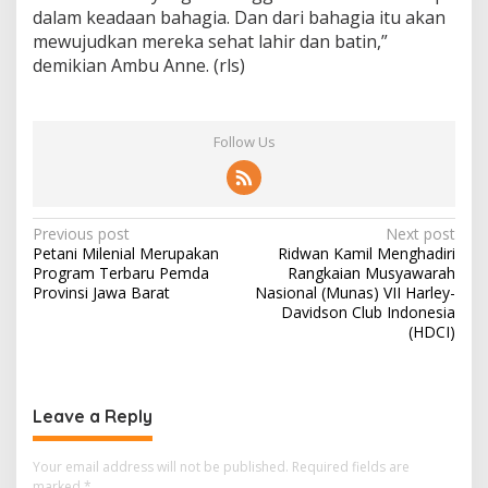
dalam keadaan bahagia. Dan dari bahagia itu akan
mewujudkan mereka sehat lahir dan batin,”
demikian Ambu Anne.
(rls)
Follow Us
Post
Previous post
Next post
Petani Milenial Merupakan
Ridwan Kamil Menghadiri
navigation
Program Terbaru Pemda
Rangkaian Musyawarah
Provinsi Jawa Barat
Nasional (Munas) VII Harley-
Davidson Club Indonesia
(HDCI)
Leave a Reply
Your email address will not be published.
Required fields are
marked
*