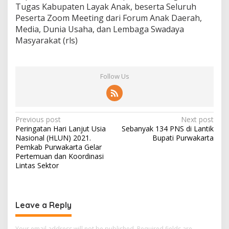
Tugas Kabupaten Layak Anak, beserta Seluruh
Peserta Zoom Meeting dari Forum Anak Daerah,
Media, Dunia Usaha, dan Lembaga Swadaya
Masyarakat (rls)
Follow Us
Post
Previous post
Next post
Peringatan Hari Lanjut Usia
Sebanyak 134 PNS di Lantik
navigation
Nasional (HLUN) 2021.
Bupati Purwakarta
Pemkab Purwakarta Gelar
Pertemuan dan Koordinasi
Lintas Sektor
Leave a Reply
Your email address will not be published.
Required fields are