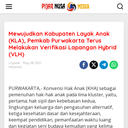
Skip
to
content
Mewujudkan Kabupaten Layak Anak
(KLA), Pemkab Purwakarta Terus
Melakukan Verifikasi Lapangan Hybrid
(VLH)
Lilywae
May 28, 2021
Nasional
PURWAKARTA,- Konvensi Hak Anak (KHA) sebagai
pemenuhan hak-hak anak pada lima kluster, yaitu,
pertama;
hak sipil dan kebebasan kedua,
lingkungan keluarga dan pengasuhan alternatif,
ketiga kesehatan dasar dan kesejahteraan,
keempat pendidikan, pemanfaatan waktu luang
dan kegiatan seni budaya kemudian yang kelima